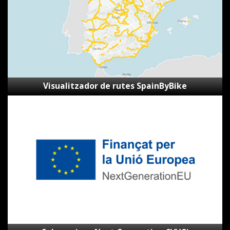
Visualitzador de rutes SpainByBike
Subvencions
Next
Generation
CVVGi