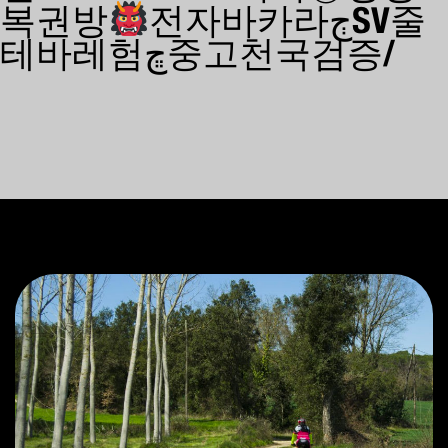
복권방
전자바카라ڄSV줄
테바레험ڇ중고천국검증/