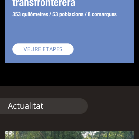
transfronterera
353 quilòmetres / 53 poblacions / 8 comarques
Pirinexus
VEURE ETAPES
Actualitat