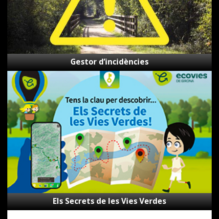
Gestor d’incidències
Els
Secrets
de
les
Vies
Verdes
Els Secrets de les Vies Verdes
Canal