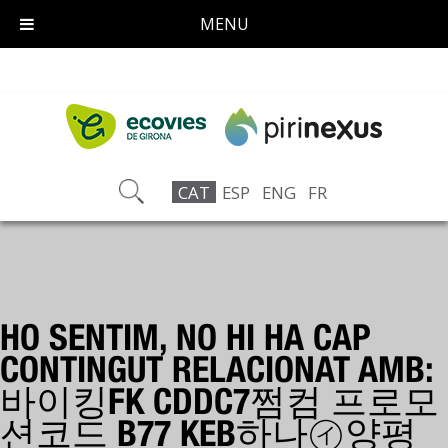
MENU
CAT
ESP
ENG
FR
HO SENTIM, NO HI HA CAP
CONTINGUT RELACIONAT AMB:
바이킹FK CDDC7쩜컴 프로모
션코드 B77 KEB하나㋑양평