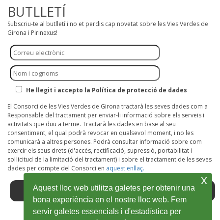
BUTLLETÍ
Subscriu-te al butlletí i no et perdis cap novetat sobre les Vies Verdes de
Girona i Pirinexus!
He llegit i accepto la Política de protecció de dades
El Consorci de les Vies Verdes de Girona tractarà les seves dades com a
Responsable del tractament per enviar-li informació sobre els serveis i
activitats que duu a terme. Tractarà les dades en base al seu
consentiment, el qual podrà revocar en qualsevol moment, i no les
comunicarà a altres persones. Podrà consultar informació sobre com
exercir els seus drets (d'accés, rectificació, supressió, portabilitat i
sol·licitud de la limitació del tractament) i sobre el tractament de les seves
dades per compte del Consorci en
aquest enllaç.
x
Aquest lloc web utilitza galetes per obtenir una
bona experiència en el nostre lloc web. Fem
servir galetes essencials i d'estadística per