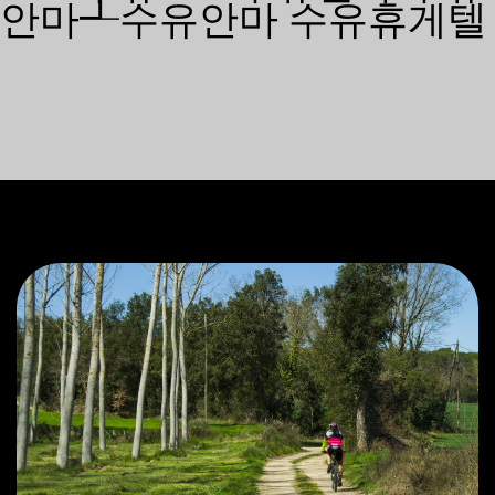
안마┹수유안마 수유휴게텔