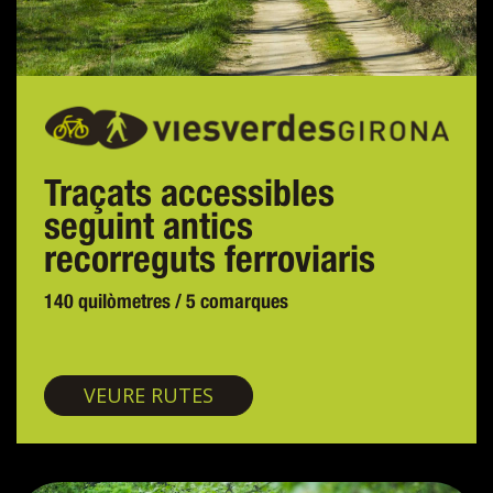
Traçats accessibles
seguint antics
recorreguts ferroviaris
140 quilòmetres / 5 comarques
Vies verdes
VEURE RUTES