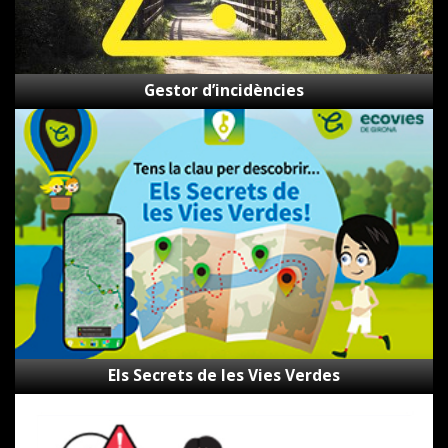
Gestor d’incidències
Els
Secrets
de
les
Vies
Verdes
Els Secrets de les Vies Verdes
Canal
d’alertes