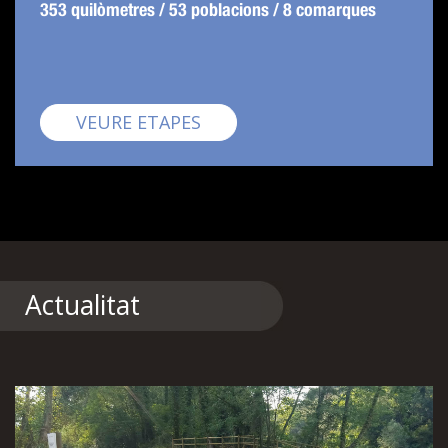
353 quilòmetres / 53 poblacions / 8 comarques
Pirinexus
VEURE ETAPES
Actualitat