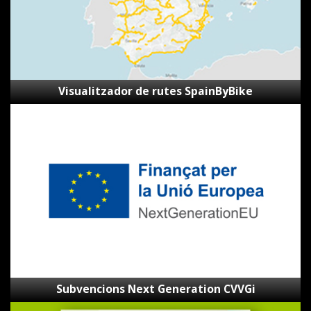
Visualitzador de rutes SpainByBike
Subvencions
Next
Generation
CVVGi
Subvencions Next Generation CVVGi
Mapa