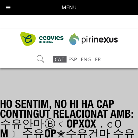
MENU
CAT
ESP
ENG
FR
HO SENTIM, NO HI HA CAP
CONTINGUT RELACIONAT AMB:
수유안마Ⓑ﹤OPXOX．ᴄＯ
M﹞ 수유OP✭수유건마 수유