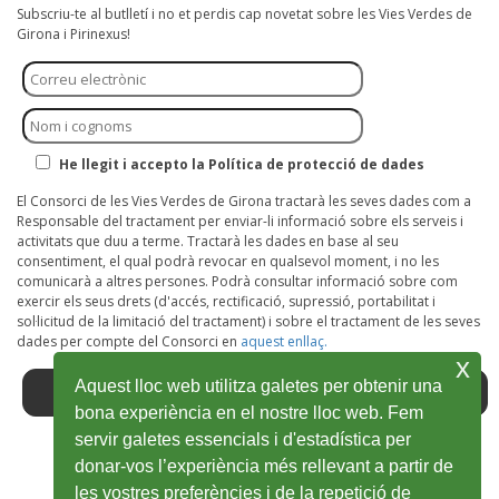
Subscriu-te al butlletí i no et perdis cap novetat sobre les Vies Verdes de
Girona i Pirinexus!
He llegit i accepto la Política de protecció de dades
El Consorci de les Vies Verdes de Girona tractarà les seves dades com a
Responsable del tractament per enviar-li informació sobre els serveis i
activitats que duu a terme. Tractarà les dades en base al seu
consentiment, el qual podrà revocar en qualsevol moment, i no les
comunicarà a altres persones. Podrà consultar informació sobre com
exercir els seus drets (d'accés, rectificació, supressió, portabilitat i
sol·licitud de la limitació del tractament) i sobre el tractament de les seves
dades per compte del Consorci en
aquest enllaç.
x
Aquest lloc web utilitza galetes per obtenir una
bona experiència en el nostre lloc web. Fem
servir galetes essencials i d'estadística per
donar-vos l’experiència més rellevant a partir de
Facebook
Obre
Twitter
Obre
Youtube
Obre
Instagram
Obre
Wikiloc
Obre
les vostres preferències i de la repetició de