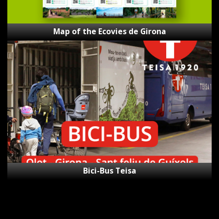
Map of the Ecovies de Girona
Bici-
Bus
Teisa
Bici-Bus Teisa