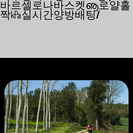
바르셀로나바스켓ൡ로얄홀
짝㎪실시간양방배팅/