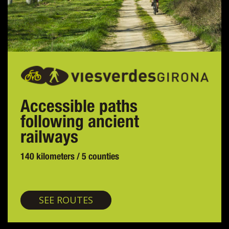
Accessible paths
following ancient
railways
140 kilometers / 5 counties
Greenways
SEE ROUTES