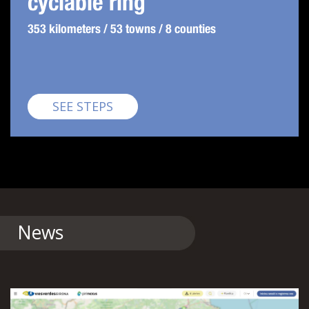
cyclable ring
353 kilometers / 53 towns / 8 counties
Pirinexus
SEE STEPS
News