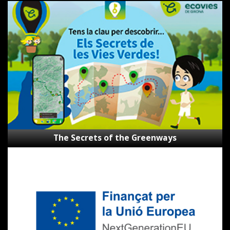
The
Secrets
of
the
Greenways
The Secrets of the Greenways
Subsidies
Next
Generation
CVVGi