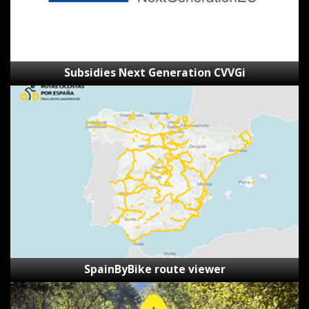
Subsidies Next Generation CVVGi
SpainByBike
route
viewer
SpainByBike route viewer
Reporting
Form