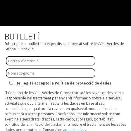
BUTLLETÍ
Subscriu-te al butlletí i no et perdis cap novetat sobre les Vies Verdes de
Girona i Pirinexus!
He llegit i accepto la Política de protecció de dades
El Consorci de les Vies Verdes de Girona tractarà les seves dades com a
Responsable del tractament per enviar-li informació sobre els serveis i
activitats que duu a terme. Tractarà les dades en base al seu
consentiment, el qual podrà revocar en qualsevol moment, i no les
comunicarà a altres persones. Podrà consultar informació sobre com
exercir els seus drets (d'accés, rectificació, supressió, portabilitat i
sol·licitud de la limitació del tractament) i sobre el tractament de les seves
dades per compte del Consorci en
aquest enllaç.