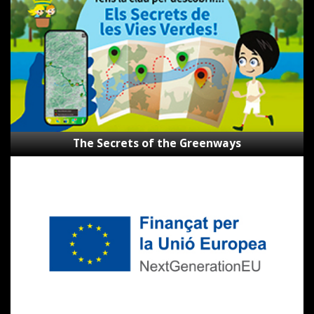
Greenways
The Secrets of the Greenways
Subsidies
Next
Generation
CVVGi