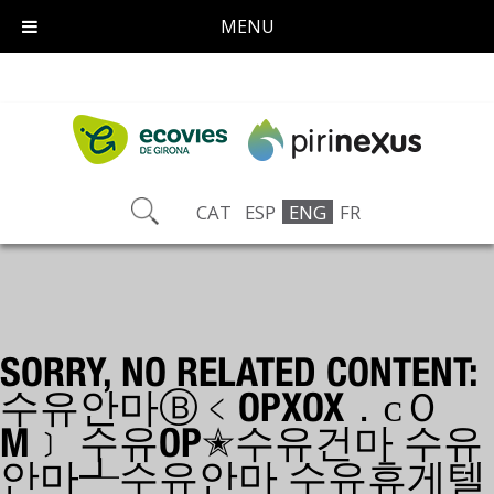
MENU
CAT
ESP
ENG
FR
SORRY, NO RELATED CONTENT:
수유안마Ⓑ﹤OPXOX．ᴄＯ
M﹞ 수유OP✭수유건마 수유
안마┹수유안마 수유휴게텔