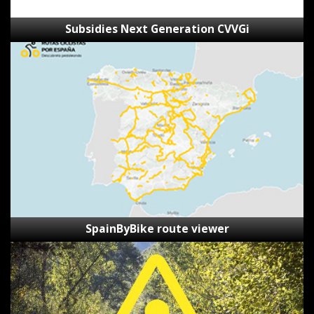
Subsidies Next Generation CVVGi
SpainByBike
route
viewer
SpainByBike route viewer
Reporting
Form