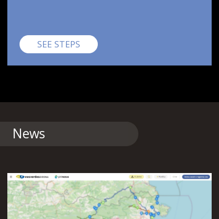
Pirinexus
SEE STEPS
News