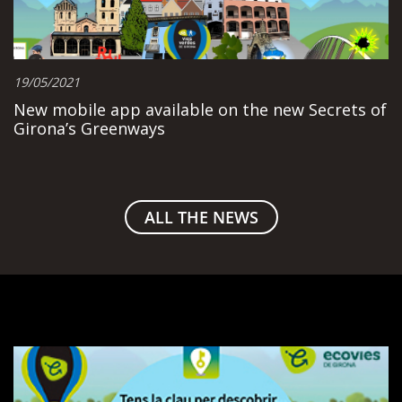
19/05/2021
New mobile app available on the new Secrets of
Girona’s Greenways
ALL THE NEWS
The
Secrets
of
the