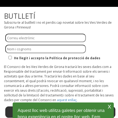
BUTLLETÍ
Subscriu-te al butlletí i no et perdis cap novetat sobre les Vies Verdes de
Girona i Pirinexus!
He llegit i accepto la Política de protecció de dades
El Consorci de les Vies Verdes de Girona tractarà les seves dades com a
Responsable del tractament per enviar-li informació sobre els serveis i
activitats que duu a terme. Tractarà les dades en base al seu
consentiment, el qual podrà revocar en qualsevol moment, i no les
comunicarà a altres persones. Podrà consultar informació sobre com
exercir els seus drets (d'accés, rectificació, supressió, portabilitat i
sol·licitud de la limitació del tractament) i sobre el tractament de les seves
dades per compte del Consorci en
aquest enllaç.
x
Aquest lloc web utilitza galetes per obtenir una
bona experiència en el nostre lloc web. Fem