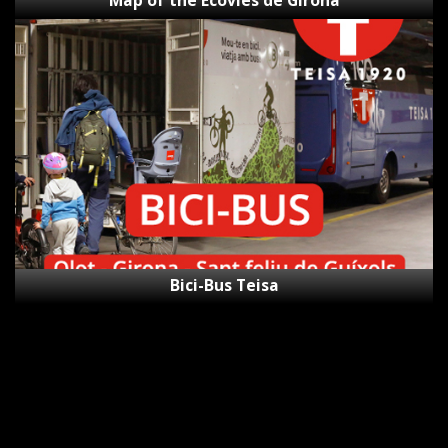
Map of the Ecovies de Girona
Bici-
Bus
Teisa
Bici-Bus Teisa