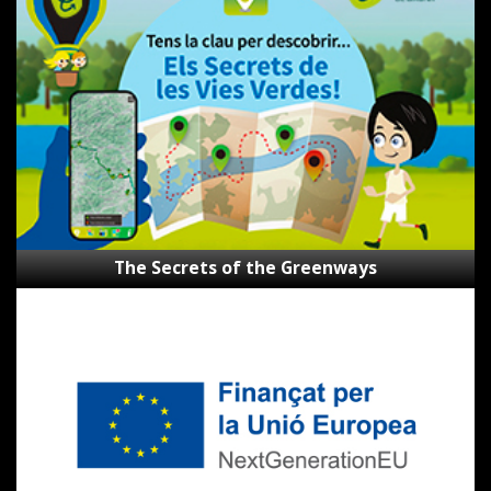
Secrets
of
the
Greenways
The Secrets of the Greenways
Subsidies
Next
Generation
CVVGi