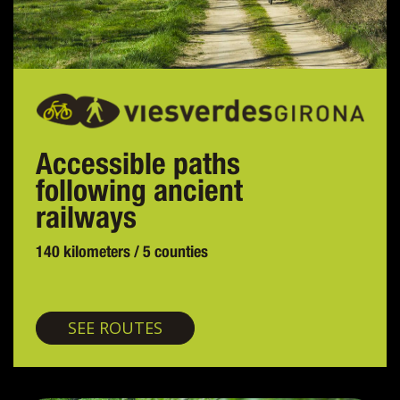
Accessible paths
following ancient
railways
140 kilometers / 5 counties
Greenways
SEE ROUTES