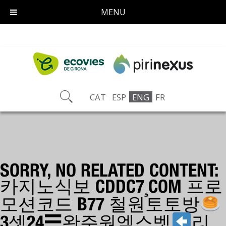
MENU
CAT
ESP
ENG
FR
SORRY, NO RELATED CONTENT:
카지노식보 CDDC7¸COM 프로
모션코드 B77 철원토토방
3셋24☴완주원엑스벳
리