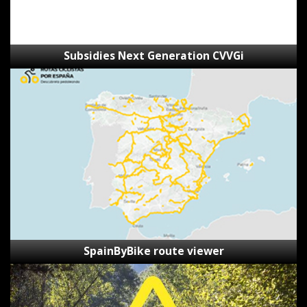
Subsidies Next Generation CVVGi
SpainByBike
route
viewer
SpainByBike route viewer
Reporting
Form