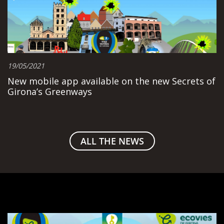
19/05/2021
New mobile app available on the new Secrets of
Girona’s Greenways
ALL THE NEWS
The