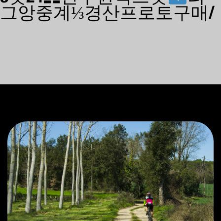
그앙중계⅓경산프로토구매/