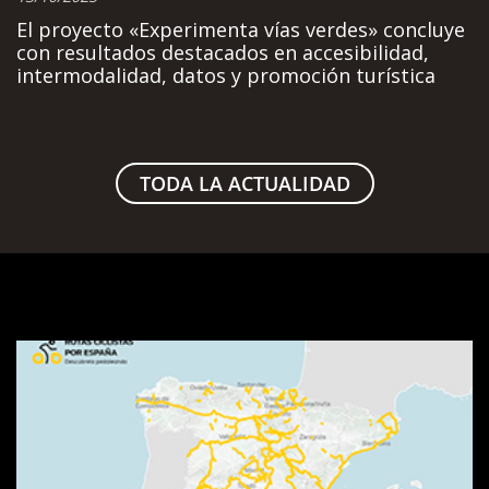
El proyecto «Experimenta vías verdes» concluye
con resultados destacados en accesibilidad,
intermodalidad, datos y promoción turística
TODA LA ACTUALIDAD
Visor
de
rutas
SpainByBike