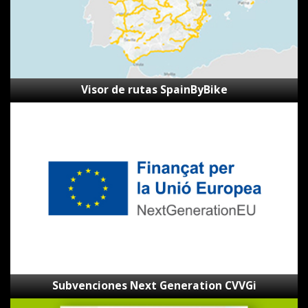
Visor de rutas SpainByBike
Subvenciones
Next
Generation
CVVGi
Subvenciones Next Generation CVVGi
Mapa