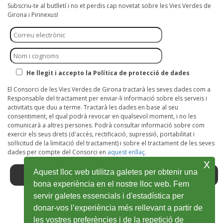
Subscriu-te al butlletí i no et perdis cap novetat sobre les Vies Verdes de
Girona i Pirinexus!
He llegit i accepto la Política de protecció de dades
El Consorci de les Vies Verdes de Girona tractarà les seves dades com a
Responsable del tractament per enviar-li informació sobre els serveis i
activitats que duu a terme. Tractarà les dades en base al seu
consentiment, el qual podrà revocar en qualsevol moment, i no les
comunicarà a altres persones. Podrà consultar informació sobre com
exercir els seus drets (d'accés, rectificació, supressió, portabilitat i
sol·licitud de la limitació del tractament) i sobre el tractament de les seves
dades per compte del Consorci en
aquest enllaç.
x
Aquest lloc web utilitza galetes per obtenir una
bona experiència en el nostre lloc web. Fem
servir galetes essencials i d'estadística per
donar-vos l’experiència més rellevant a partir de
Facebook
Abre
Twitter
Abre
Youtube
Abre
Instagram
Abre
Wikiloc
Abre
les vostres preferències i de la repetició de