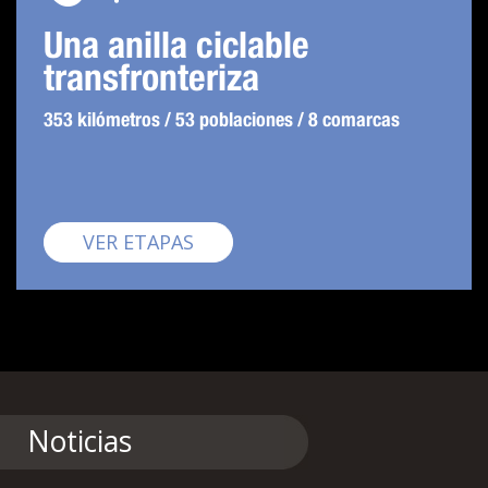
Una anilla ciclable
transfronteriza
353 kilómetros / 53 poblaciones / 8 comarcas
Pirinexus
VER ETAPAS
Noticias