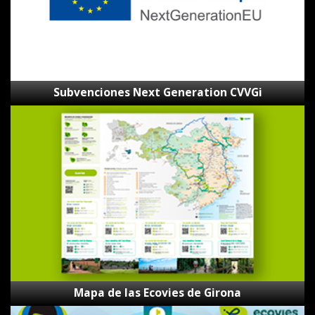
Subvenciones Next Generation CVVGi
Mapa
de
las
Ecovies
de
Girona
Mapa de las Ecovies de Girona
Los