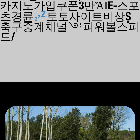
카지노가입쿠폰3만ἋΙE-스포츠
경륜
토토사이트비상Ş
축구중계채널༇파워볼스피
드/