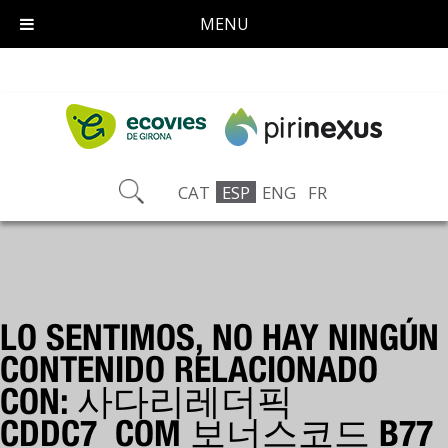
MENU
CAT
ESP
ENG
FR
LO SENTIMOS, NO HAY NINGÚN
CONTENIDO RELACIONADO
CON: 사다리레더픽
CDDC7_COM 보너스코드 B77