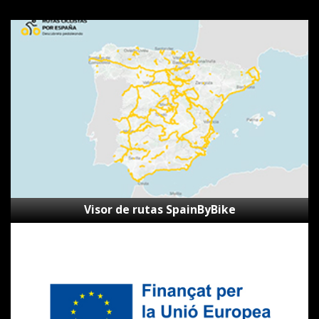
Visor
de
rutas
SpainByBike
Visor de rutas SpainByBike
Subvenciones
Next
Generation
CVVGi