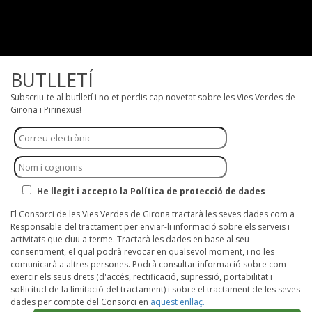
BUTLLETÍ
Subscriu-te al butlletí i no et perdis cap novetat sobre les Vies Verdes de
Girona i Pirinexus!
He llegit i accepto la Política de protecció de dades
El Consorci de les Vies Verdes de Girona tractarà les seves dades com a
Responsable del tractament per enviar-li informació sobre els serveis i
activitats que duu a terme. Tractarà les dades en base al seu
consentiment, el qual podrà revocar en qualsevol moment, i no les
comunicarà a altres persones. Podrà consultar informació sobre com
exercir els seus drets (d'accés, rectificació, supressió, portabilitat i
sol·licitud de la limitació del tractament) i sobre el tractament de les seves
dades per compte del Consorci en
aquest enllaç.