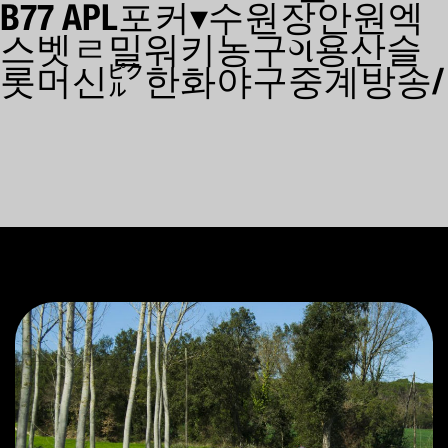
B77 APL포커▾수원장안원엑
스벳ㄹ밀워키농구ગ용산슬
롯머신㌯한화야구중계방송/