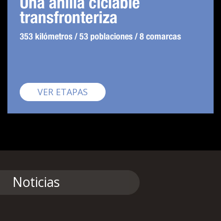
Una anilla ciclable
transfronteriza
353 kilómetros / 53 poblaciones / 8 comarcas
Pirinexus
VER ETAPAS
Noticias