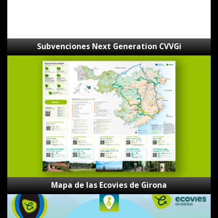
Subvenciones Next Generation CVVGi
Mapa
de
las
Ecovies
de
Girona
Mapa de las Ecovies de Girona
Los
Secretos
de