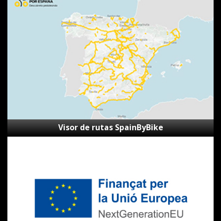
de
rutas
SpainByBike
Visor de rutas SpainByBike
Subvenciones
Next
Generation
CVVGi