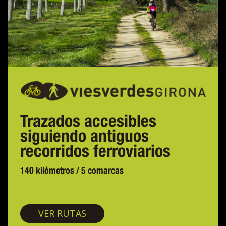
Trazados accesibles
siguiendo antiguos
recorridos ferroviarios
140 kilómetros / 5 comarcas
Vías verdes
VER RUTAS