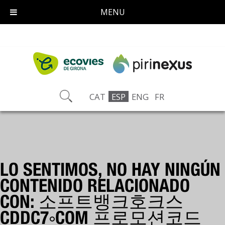
MENU
CAT
ESP
ENG
FR
LO SENTIMOS, NO HAY NINGÚN
CONTENIDO RELACIONADO
CON: 소프트뱅크호크스
CDDC7༚COM 프로모션코드