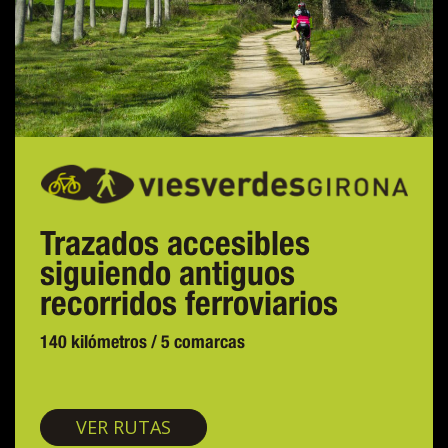
Trazados accesibles
siguiendo antiguos
recorridos ferroviarios
140 kilómetros / 5 comarcas
Vías verdes
VER RUTAS