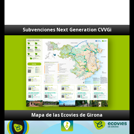
Subvenciones Next Generation CVVGi
Mapa
de
las
Ecovies
de
Girona
Mapa de las Ecovies de Girona
Los
Secretos
de