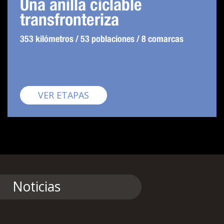
Una anilla ciclable
transfronteriza
353 kilómetros / 53 poblaciones / 8 comarcas
Pirinexus
VER ETAPAS
Noticias