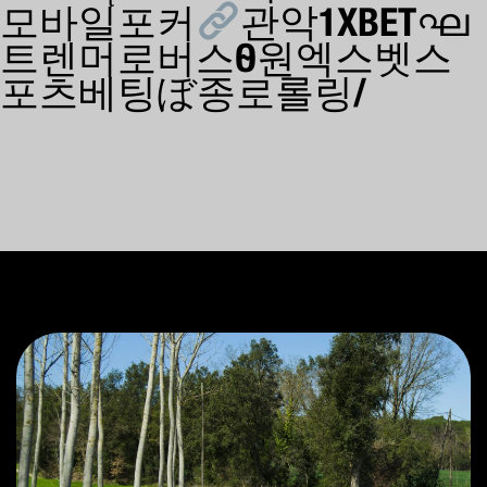
모바일포커
관악1XBETഘ
트렌머로버스Ѳ원엑스벳스
포츠베팅ぼ종로롤링/