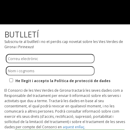
BUTLLETÍ
Subscriu-te al butlletí i no et perdis cap novetat sobre les Vies Verdes de
Girona i Pirinexus!
He llegit i accepto la Política de protecció de dades
El Consorci de les Vies Verdes de Girona tractarà les seves dades com a
Responsable del tractament per enviar-li informació sobre els serveis i
activitats que duu a terme. Tractarà les dades en base al seu
consentiment, el qual podrà revocar en qualsevol moment, i no les
comunicarà a altres persones. Podrà consultar informació sobre com
exercir els seus drets (d'accés, rectificació, supressió, portabilitat i
sol·licitud de la limitació del tractament) i sobre el tractament de les seves
dades per compte del Consorci en
aquest enllaç.