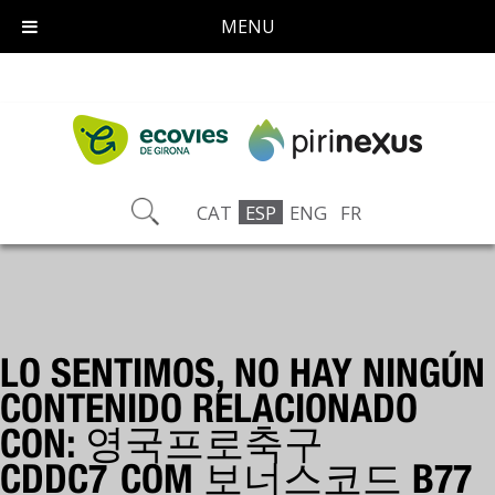
MENU
CAT
ESP
ENG
FR
LO SENTIMOS, NO HAY NINGÚN
CONTENIDO RELACIONADO
CON: 영국프로축구
CDDC7ͺCOM 보너스코드 B77