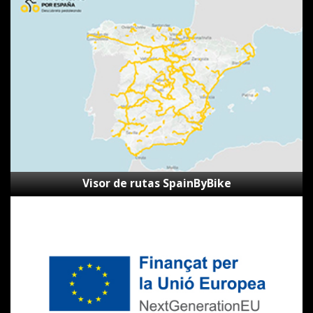
Visor
de
rutas
SpainByBike
Visor de rutas SpainByBike
Subvenciones
Next
Generation
CVVGi