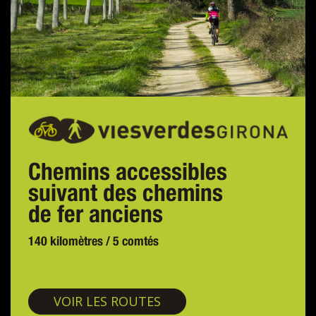
Chemins accessibles
suivant des chemins
de fer anciens
140 kilomètres / 5 comtés
Voies vertes
VOIR LES ROUTES