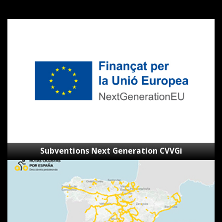
Subventions
Next
Generation
CVVGi
Subventions Next Generation CVVGi
SpainByBike
–
Visionneur
d’itinéraires