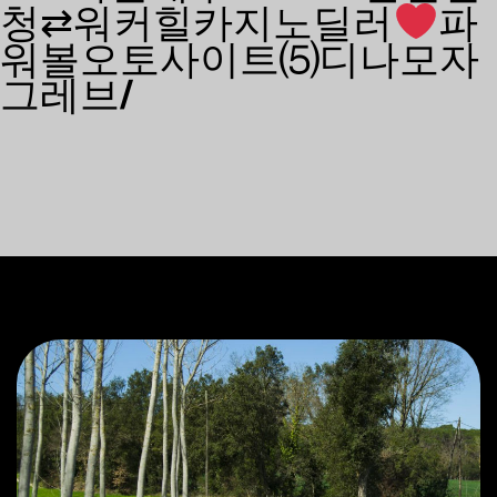
청⇄워커힐카지노딜러
파
워볼오토사이트⑸디나모자
그레브/