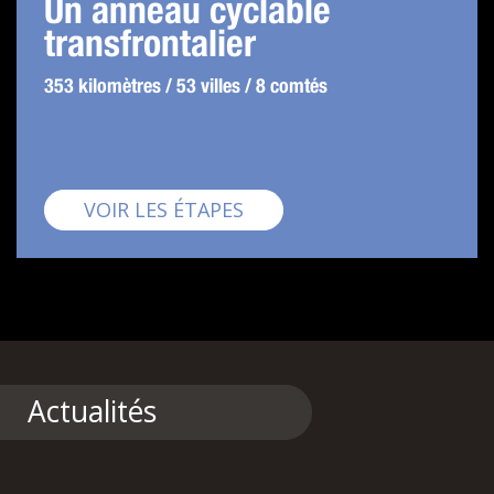
Un anneau cyclable
transfrontalier
353 kilomètres / 53 villes / 8 comtés
Pirinexus
VOIR LES ÉTAPES
Actualités