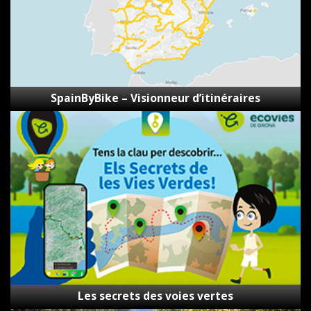
SpainByBike – Visionneur d’itinéraires
Les
secrets
des
voies
vertes
Les secrets des voies vertes