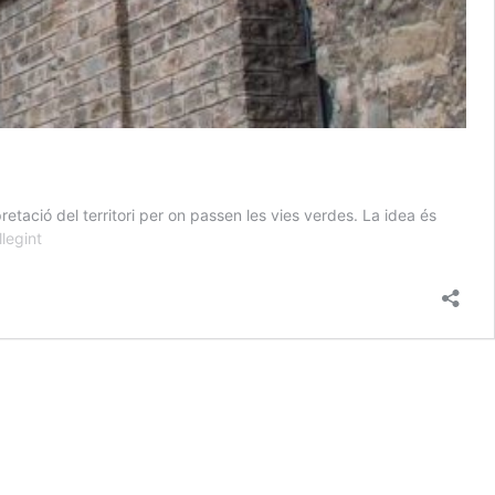
etació del territori per on passen les vies verdes. La idea és
Els
llegint
Secrets
de
les
Vies
Verdes