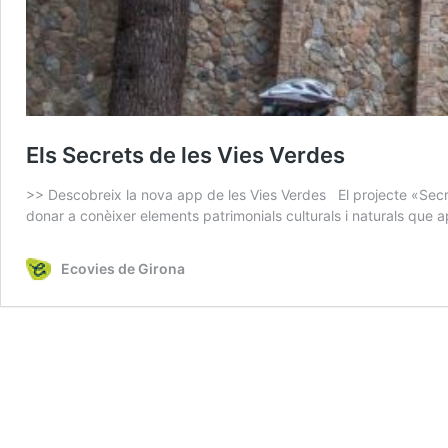
Els Secrets de les Vies Verdes
>> Descobreix la nova app de les Vies Verdes El projecte «Secrets
donar a conèixer elements patrimonials culturals i naturals que 
Ecovies de Girona