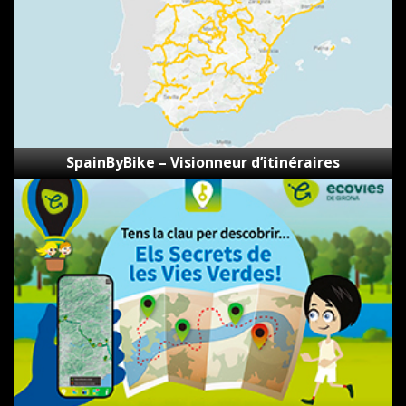
SpainByBike – Visionneur d’itinéraires
Les
secrets
des
voies
vertes