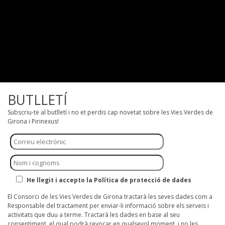
BUTLLETÍ
Subscriu-te al butlletí i no et perdis cap novetat sobre les Vies Verdes de
Girona i Pirinexus!
He llegit i accepto la Política de protecció de dades
El Consorci de les Vies Verdes de Girona tractarà les seves dades com a
Responsable del tractament per enviar-li informació sobre els serveis i
activitats que duu a terme. Tractarà les dades en base al seu
consentiment, el qual podrà revocar en qualsevol moment, i no les