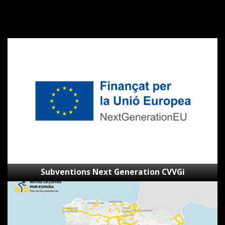
Subventions
Next
Generation
CVVGi
Subventions Next Generation CVVGi
SpainByBike
–
Visionneur
d’itinéraires