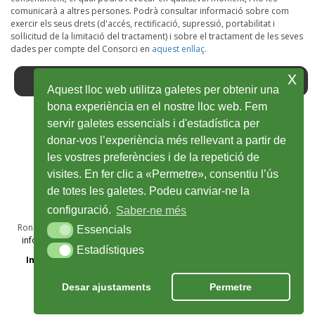
comunicarà a altres persones. Podrà consultar informació sobre com
exercir els seus drets (d'accés, rectificació, supressió, portabilitat i
sol·licitud de la limitació del tractament) i sobre el tractament de les seves
dades per compte del Consorci en
aquest enllaç.
x
Aquest lloc web utilitza galetes per obtenir una
bona experiència en el nostre lloc web. Fem
servir galetes essencials i d'estadística per
Facebook
Ouvrir
Twitter
Ouvrir
Youtube
Ouvrir
Instagram
Ouvrir
Wikiloc
Ouvrir
donar-vos l’experiència més rellevant a partir de
les vostres preferències i de la repetició de
dans
dans
dans
dans
dans
visites. En fer clic a «Permetre», consentiu l’ús
une
une
une
une
une
de totes les galetes. Podeu canviar-ne la
nouvelle
nouvelle
nouvelle
nouvelle
nouvelle
configuració.
Saber-ne més
fenêtre
fenêtre
fenêtre
fenêtre
fenêtre
Ronda Sant Antoni Maria Claret, 28A, 1r · 17002 Girona · T 972 48 69 50
Essencials
Essencials
info@viesverdes.org
· 2025 © Consorci de les Vies Verdes de Girona
Estadístiques
Estadístiques
Information Légal
Politique de confidentialité
Cookies
Crédits
Desar ajustaments
Permetre