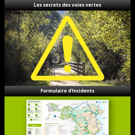
Les secrets des voies vertes
Formulaire
d’Incidents
Formulaire d’Incidents
Carte
de
Ecovies
de
Girona