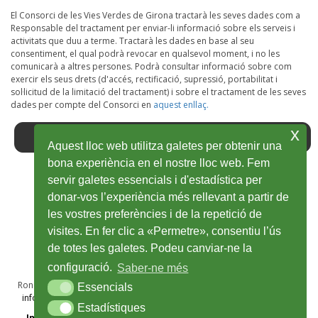
El Consorci de les Vies Verdes de Girona tractarà les seves dades com a
Responsable del tractament per enviar-li informació sobre els serveis i
activitats que duu a terme. Tractarà les dades en base al seu
consentiment, el qual podrà revocar en qualsevol moment, i no les
comunicarà a altres persones. Podrà consultar informació sobre com
exercir els seus drets (d'accés, rectificació, supressió, portabilitat i
sol·licitud de la limitació del tractament) i sobre el tractament de les seves
dades per compte del Consorci en
aquest enllaç.
x
Aquest lloc web utilitza galetes per obtenir una
bona experiència en el nostre lloc web. Fem
servir galetes essencials i d'estadística per
Facebook
Ouvrir
Twitter
Ouvrir
Youtube
Ouvrir
Instagram
Ouvrir
Wikiloc
Ouvrir
donar-vos l’experiència més rellevant a partir de
les vostres preferències i de la repetició de
dans
dans
dans
dans
dans
visites. En fer clic a «Permetre», consentiu l’ús
une
une
une
une
une
de totes les galetes. Podeu canviar-ne la
nouvelle
nouvelle
nouvelle
nouvelle
nouvelle
configuració.
Saber-ne més
fenêtre
fenêtre
fenêtre
fenêtre
fenêtre
Ronda Sant Antoni Maria Claret, 28A, 1r · 17002 Girona · T 972 48 69 50
Essencials
Essencials
info@viesverdes.org
· 2025 © Consorci de les Vies Verdes de Girona
Estadístiques
Estadístiques
Information Légal
Politique de confidentialité
Cookies