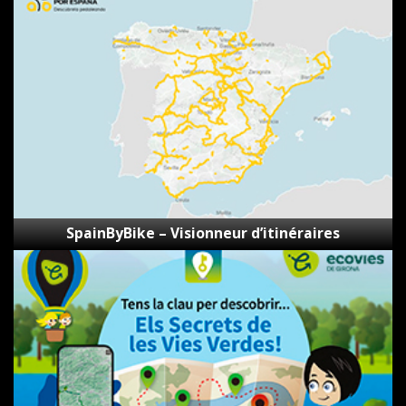
–
Visionneur
d’itinéraires
SpainByBike – Visionneur d’itinéraires
Les
secrets
des
voies
vertes