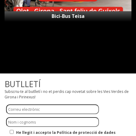
Bici-Bus Teisa
BUTLLETÍ
Subscriu-te al butlletí i no et perdis cap novetat sobre les Vies Verdes de
Girona i Pirinexus!
He llegit i accepto la Política de protecció de dades