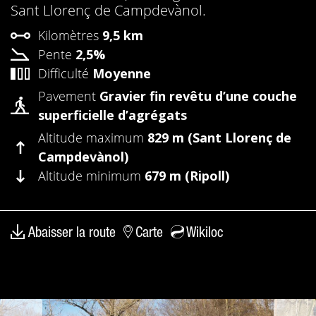
Sant Llorenç de Campdevànol.
Kilomètres
9,5 km
Pente
2,5%
Difficulté
Moyenne
Pavement
Gravier fin revêtu d’une couche
superficielle d’agrégats
Altitude maximum
829 m (Sant Llorenç de
Campdevànol)
Altitude minimum
679 m (Ripoll)
Abaisser la route
Carte
Wikiloc
précédent
suiv