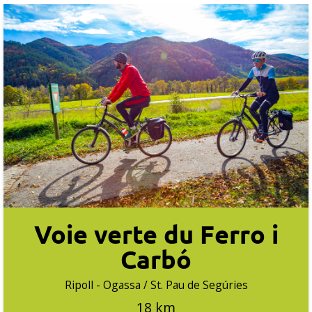
Voie verte du Ferro i
Carbó
Ripoll - Ogassa / St. Pau de Segúries
18 km