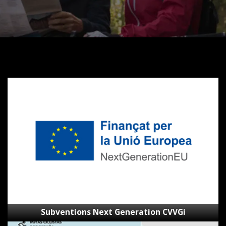
Subventions
Next
Generation
CVVGi
Subventions Next Generation CVVGi
SpainByBike