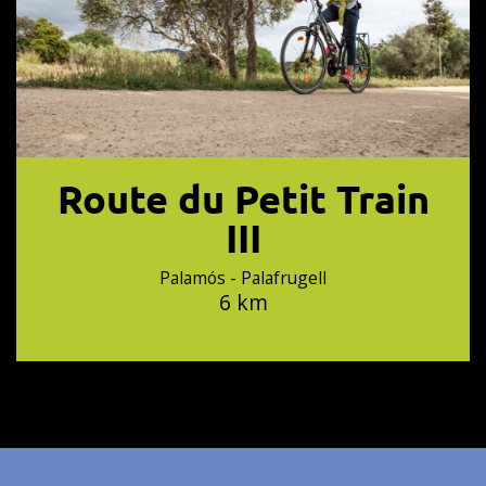
Route du Petit Train
III
Palamós - Palafrugell
6 km