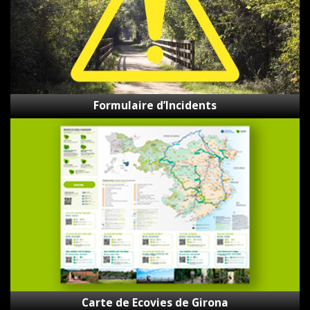
Formulaire d’Incidents
Carte
de
Ecovies
de
Girona
Carte de Ecovies de Girona