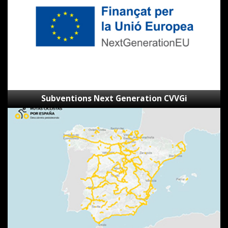
Subventions Next Generation CVVGi
SpainByBike
–
Visionneur
d’itinéraires