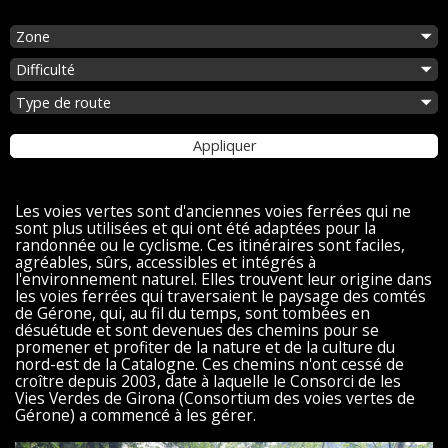
Sélectionnez
la
Sélectionnez
zone
la
Sélectionnez
difficulté
le
type
Appliquer
de
route
Les voies vertes sont d'anciennes voies ferrées qui ne
sont plus utilisées et qui ont été adaptées pour la
randonnée ou le cyclisme. Ces itinéraires sont faciles,
agréables, sûrs, accessibles et intégrés à
l'environnement naturel. Elles trouvent leur origine dans
les voies ferrées qui traversaient le paysage des comtés
de Gérone, qui, au fil du temps, sont tombées en
désuétude et sont devenues des chemins pour se
promener et profiter de la nature et de la culture du
nord-est de la Catalogne. Ces chemins n'ont cessé de
croître depuis 2003, date à laquelle le Consorci de les
Vies Verdes de Girona (Consortium des voies vertes de
Gérone) a commencé à les gérer.