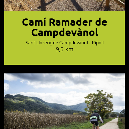
Camí Ramader de
Campdevànol
Sant Llorenç de Campdevànol - Ripoll
9,5 km