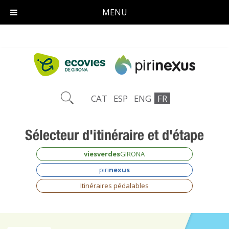
MENU
CAT
ESP
ENG
FR
Sélecteur
d'itinéraire et d'étape
viesverdes
GIRONA
piri
nexus
Itinéraires pédalables