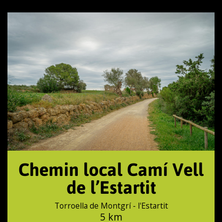
Chemin local Camí Vell
de l’Estartit
Torroella de Montgrí - l'Estartit
5 km