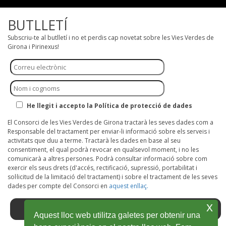
BUTLLETÍ
Subscriu-te al butlletí i no et perdis cap novetat sobre les Vies Verdes de
Girona i Pirinexus!
He llegit i accepto la Política de protecció de dades
El Consorci de les Vies Verdes de Girona tractarà les seves dades com a
Responsable del tractament per enviar-li informació sobre els serveis i
activitats que duu a terme. Tractarà les dades en base al seu
consentiment, el qual podrà revocar en qualsevol moment, i no les
comunicarà a altres persones. Podrà consultar informació sobre com
exercir els seus drets (d'accés, rectificació, supressió, portabilitat i
sol·licitud de la limitació del tractament) i sobre el tractament de les seves
dades per compte del Consorci en
aquest enllaç.
x
Aquest lloc web utilitza galetes per obtenir una