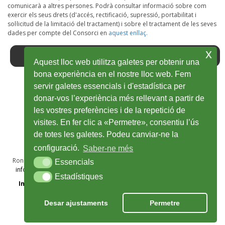
comunicarà a altres persones. Podrà consultar informació sobre com
exercir els seus drets (d'accés, rectificació, supressió, portabilitat i
sol·licitud de la limitació del tractament) i sobre el tractament de les seves
dades per compte del Consorci en
aquest enllaç.
x
Aquest lloc web utilitza galetes per obtenir una
bona experiència en el nostre lloc web. Fem
servir galetes essencials i d'estadística per
Facebook
Ouvrir
Twitter
Ouvrir
Youtube
Ouvrir
Instagram
Ouvrir
Wikiloc
Ouvrir
donar-vos l’experiència més rellevant a partir de
les vostres preferències i de la repetició de
dans
dans
dans
dans
dans
visites. En fer clic a «Permetre», consentiu l’ús
une
une
une
une
une
de totes les galetes. Podeu canviar-ne la
nouvelle
nouvelle
nouvelle
nouvelle
nouvelle
configuració.
Saber-ne més
fenêtre
fenêtre
fenêtre
fenêtre
fenêtre
Ronda Sant Antoni Maria Claret, 28A, 1r · 17002 Girona · T 972 48 69 50
Essencials
Essencials
info@viesverdes.org
· 2025 © Consorci de les Vies Verdes de Girona
Estadístiques
Estadístiques
Information Légal
Politique de confidentialité
Cookies
Crédits
Desar ajustaments
Permetre