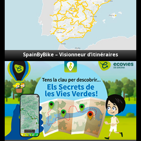
SpainByBike – Visionneur d’itinéraires
Les
secrets
des
voies
vertes