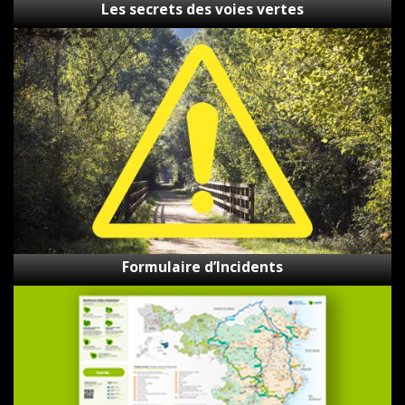
Les secrets des voies vertes
Formulaire
d’Incidents
Formulaire d’Incidents
Carte
de
Ecovies
de
Girona