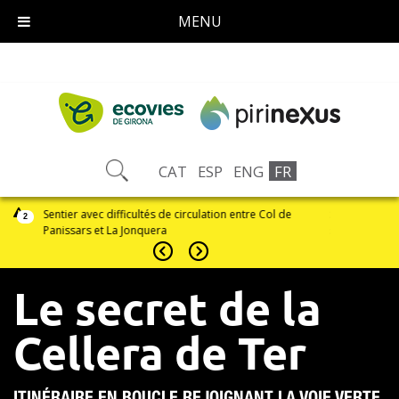
MENU
CAT
ESP
ENG
FR
er avec difficultés de circulation entre Col de
Si vous détectez un incident 
2
sars et La Jonquera
savoir par email, téléphon
Le secret de la
Cellera de Ter
ITINÉRAIRE EN BOUCLE REJOIGNANT LA VOIE VERTE