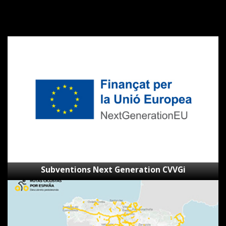
Subventions
Next
Generation
CVVGi
Subventions Next Generation CVVGi
SpainByBike
–
Visionneur
d’itinéraires