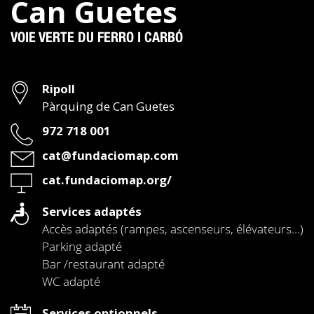
Can Guetes
VOIE VERTE DU FERRO I CARBÓ
Adresse
Ripoll
Pàrquing de Can Guetes
Téléphone
972 718 001
Email
cat@fundaciomap.com
Web
cat.fundaciomap.org/
Services adaptés
Accès adaptés (rampes, ascenseurs, élévateurs...)
Parking adapté
Bar /restaurant adapté
WC adapté
Services optionnels