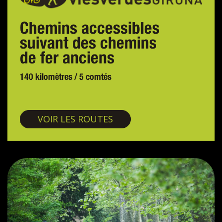
Chemins accessibles
suivant des chemins
de fer anciens
140 kilomètres / 5 comtés
Voies vertes
VOIR LES ROUTES