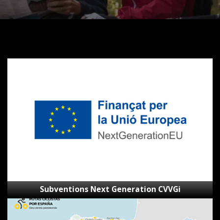
Subventions
Next
Generation
CVVGi
Subventions Next Generation CVVGi
SpainByBike
–
Visionneur