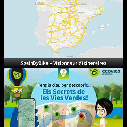
d’itinéraires
SpainByBike – Visionneur d’itinéraires
Les
secrets
des
voies
vertes