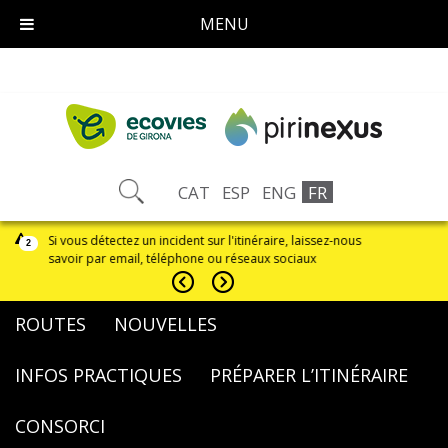
MENU
CAT
ESP
ENG
FR
e
Si vous détectez un incident sur l'itinéraire, laissez-nous
Sentier avec d
2
savoir par email, téléphone ou réseaux sociaux
Panissars et 
ROUTES
NOUVELLES
INFOS PRACTIQUES
PRÉPARER L’ITINÉRAIRE
CONSORCI