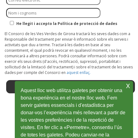
He llegit i accepto la Política de protecció de dades
El Consorci de les Vies Verdes de Girona tractarà les seves dades com a
Responsable del tractament per enviar-li informació sobre els serveis i
activitats que duu a terme. Tractarà les dades en base al seu
consentiment, el qual podrà revocar en qualsevol moment, i no les
comunicarà a altres persones. Podrà consultar informació sobre com
exercir els seus drets (d'accés, rectificació, supressió, portabilitat i
sol·licitud de la limitació del tractament) i sobre el tractament de les seves
dades per compte del Consorci en
aquest enllaç.
x
Aquest lloc web utilitza galetes per obtenir una
bona experiència en el nostre lloc web. Fem
servir galetes essencials i d'estadística per
Facebook
Ouvrir
Twitter
Ouvrir
Youtube
Ouvrir
Instagram
Ouvrir
Wikiloc
Ouvrir
donar-vos l’experiència més rellevant a partir de
les vostres preferències i de la repetició de
dans
dans
dans
dans
dans
visites. En fer clic a «Permetre», consentiu l’ús
une
une
une
une
une
de totes les galetes. Podeu canviar-ne la