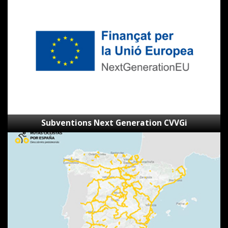
Next
Generation
CVVGi
Subventions Next Generation CVVGi
SpainByBike
–
Visionneur
d’itinéraires