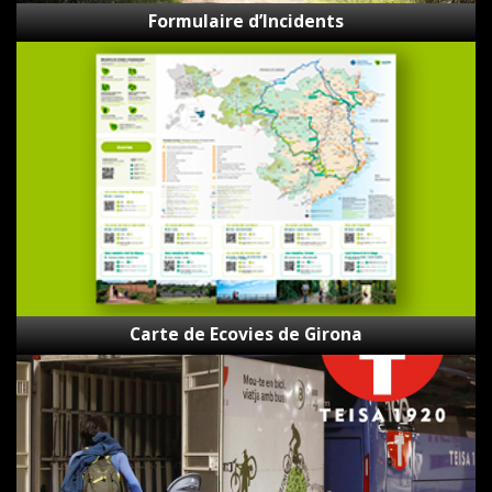
Formulaire d’Incidents
Carte
de
Ecovies
de
Girona
Carte de Ecovies de Girona
Bici-
Bus
Teisa