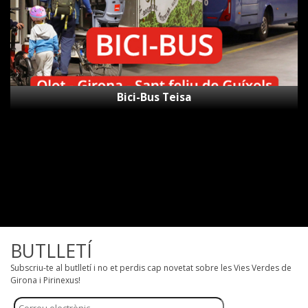
Bici-Bus Teisa
BUTLLETÍ
Subscriu-te al butlletí i no et perdis cap novetat sobre les Vies Verdes de
Girona i Pirinexus!