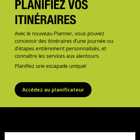
PLANIFIEZ VOS
ITINÉRAIRES
Avec le nouveau Planner, vous pouvez
concevoir des itinéraires d’une journée ou
d’étapes entièrement personnalisés, et
connaître les services aux alentours.
Planifiez une escapade unique!
Accédez au planificateur
Subventions