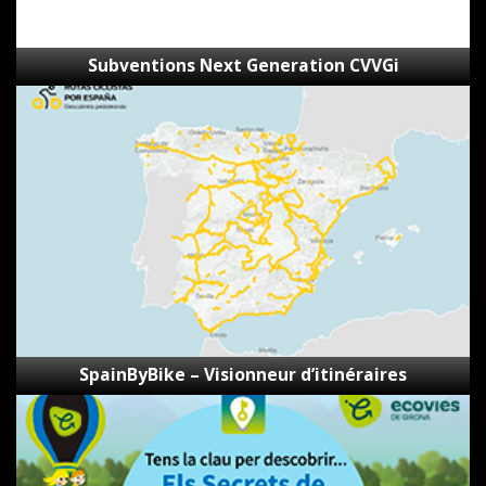
Subventions Next Generation CVVGi
SpainByBike
–
Visionneur
d’itinéraires
SpainByBike – Visionneur d’itinéraires
Les
secrets
des
voies
vertes