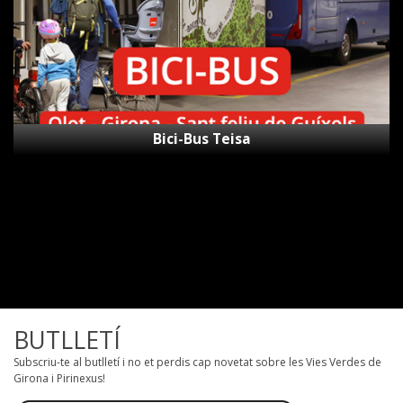
Bici-Bus Teisa
BUTLLETÍ
Subscriu-te al butlletí i no et perdis cap novetat sobre les Vies Verdes de
Girona i Pirinexus!