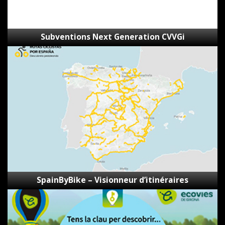
Subventions Next Generation CVVGi
SpainByBike
–
Visionneur
d’itinéraires
SpainByBike – Visionneur d’itinéraires
Les
secrets
des
voies