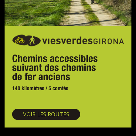
Chemins accessibles
suivant des chemins
de fer anciens
140 kilomètres / 5 comtés
Voies vertes
VOIR LES ROUTES