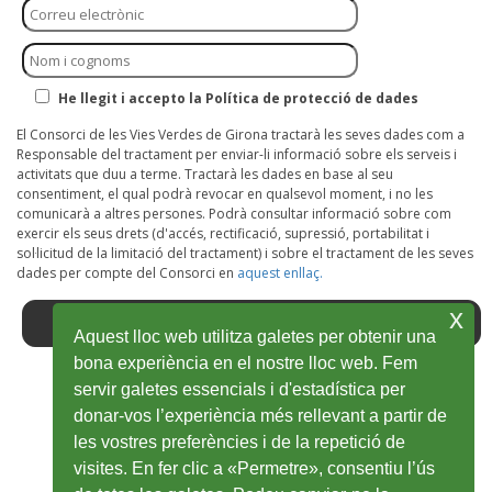
He llegit i accepto la Política de protecció de dades
El Consorci de les Vies Verdes de Girona tractarà les seves dades com a
Responsable del tractament per enviar-li informació sobre els serveis i
activitats que duu a terme. Tractarà les dades en base al seu
consentiment, el qual podrà revocar en qualsevol moment, i no les
comunicarà a altres persones. Podrà consultar informació sobre com
exercir els seus drets (d'accés, rectificació, supressió, portabilitat i
sol·licitud de la limitació del tractament) i sobre el tractament de les seves
dades per compte del Consorci en
aquest enllaç.
x
Aquest lloc web utilitza galetes per obtenir una
bona experiència en el nostre lloc web. Fem
servir galetes essencials i d'estadística per
Facebook
Ouvrir
Twitter
Ouvrir
Youtube
Ouvrir
Instagram
Ouvrir
Wikiloc
Ouvrir
donar-vos l’experiència més rellevant a partir de
les vostres preferències i de la repetició de
dans
dans
dans
dans
dans
visites. En fer clic a «Permetre», consentiu l’ús
une
une
une
une
une