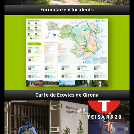
Formulaire d’Incidents
Carte
de
Ecovies
de
Girona
Carte de Ecovies de Girona
Bici-
Bus
Teisa