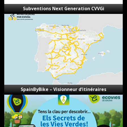
Subventions Next Generation CVVGi
SpainByBike
–
Visionneur
d’itinéraires
SpainByBike – Visionneur d’itinéraires
Les
secrets
des
voies
vertes