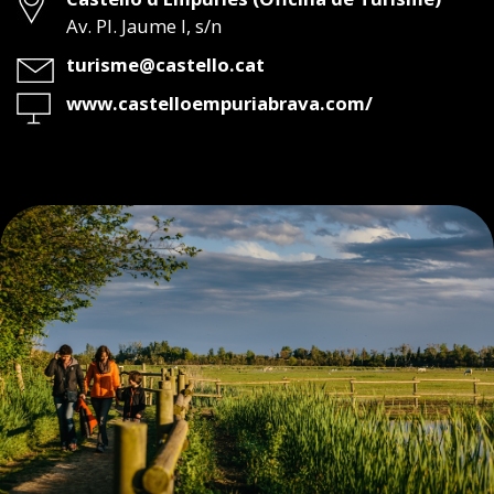
Av. Pl. Jaume I, s/n
Email
turisme@castello.cat
Web
www.castelloempuriabrava.com/