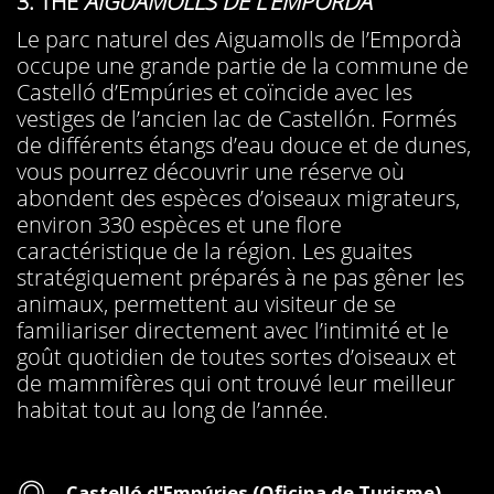
3. THE
AIGUAMOLLS DE L’EMPORDÀ
Le parc naturel des Aiguamolls de l’Empordà
occupe une grande partie de la commune de
Castelló d’Empúries et coïncide avec les
vestiges de l’ancien lac de Castellón. Formés
de différents étangs d’eau douce et de dunes,
vous pourrez découvrir une réserve où
abondent des espèces d’oiseaux migrateurs,
environ 330 espèces et une flore
caractéristique de la région. Les guaites
stratégiquement préparés à ne pas gêner les
animaux, permettent au visiteur de se
familiariser directement avec l’intimité et le
goût quotidien de toutes sortes d’oiseaux et
de mammifères qui ont trouvé leur meilleur
habitat tout au long de l’année.
Adresse
Castelló d'Empúries (Oficina de Turisme)