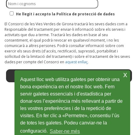
He llegit i accepto la Política de protecció de dades
El Consorci de les Vies Verdes de Girona tractarà les seves dades com a
Responsable del tractament per enviar-li informació sobre els serveis i
activitats que duu a terme. Tractarà les dades en base al seu
consentiment, el qual podrà revocar en qualsevol moment, i no les
comunicarà a altres persones. Podrà consultar informació sobre com
exercir els seus drets (d'accés, rectificació, supressió, portabilitat i
sol·licitud de la limitació del tractament) i sobre el tractament de les seves
dades per compte del Consorci en
aquest enllaç.
x
Aquest lloc web utilitza galetes per obtenir una
bona experiència en el nostre lloc web. Fem
servir galetes essencials i d'estadística per
Facebook
Ouvrir
Twitter
Ouvrir
Youtube
Ouvrir
Instagram
Ouvrir
Wikiloc
Ouvrir
donar-vos l’experiència més rellevant a partir de
les vostres preferències i de la repetició de
dans
dans
dans
dans
dans
visites. En fer clic a «Permetre», consentiu l’ús
une
une
une
une
une
de totes les galetes. Podeu canviar-ne la
nouvelle
nouvelle
nouvelle
nouvelle
nouvelle
configuració.
Saber-ne més