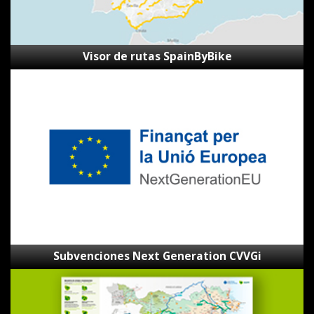
Visor de rutas SpainByBike
Subvenciones
Next
Generation
CVVGi
Subvenciones Next Generation CVVGi
Mapa
de
las
Ecovies