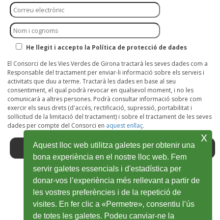
He llegit i accepto la Política de protecció de dades
El Consorci de les Vies Verdes de Girona tractarà les seves dades com a
Responsable del tractament per enviar-li informació sobre els serveis i
activitats que duu a terme. Tractarà les dades en base al seu
consentiment, el qual podrà revocar en qualsevol moment, i no les
comunicarà a altres persones. Podrà consultar informació sobre com
exercir els seus drets (d'accés, rectificació, supressió, portabilitat i
sol·licitud de la limitació del tractament) i sobre el tractament de les seves
dades per compte del Consorci en
aquest enllaç.
x
Aquest lloc web utilitza galetes per obtenir una
bona experiència en el nostre lloc web. Fem
servir galetes essencials i d'estadística per
donar-vos l’experiència més rellevant a partir de
Facebook
Abre
Twitter
Abre
Youtube
Abre
Instagram
Abre
Wikiloc
Abre
les vostres preferències i de la repetició de
en
en
en
en
en
visites. En fer clic a «Permetre», consentiu l’ús
de totes les galetes. Podeu canviar-ne la
ventana
ventana
ventana
ventana
ventana