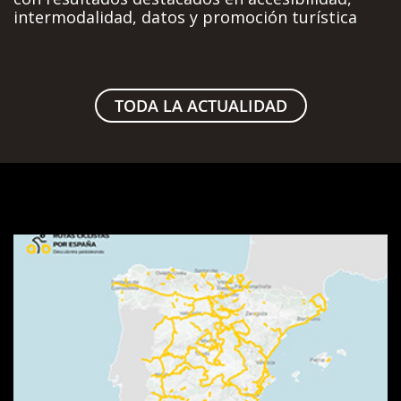
intermodalidad, datos y promoción turística
TODA LA ACTUALIDAD
Visor
de
rutas
SpainByBike