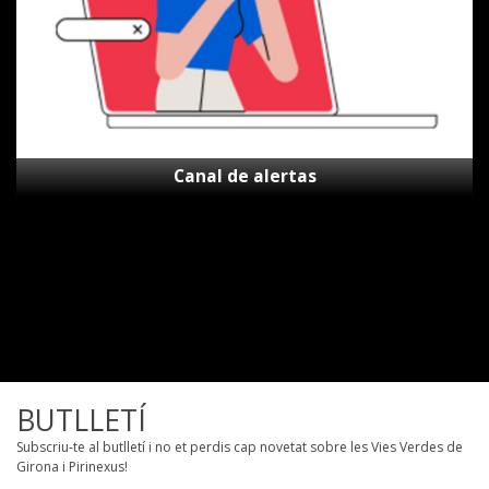
Canal de alertas
BUTLLETÍ
Subscriu-te al butlletí i no et perdis cap novetat sobre les Vies Verdes de
Girona i Pirinexus!