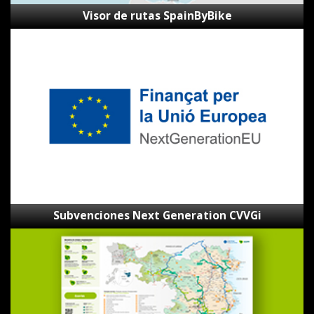
Visor de rutas SpainByBike
Subvenciones
Next
Generation
CVVGi
Subvenciones Next Generation CVVGi
Mapa
de
las
Ecovies
de
Girona