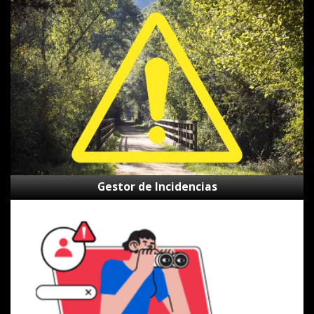
Gestor
de
Incidencias
Gestor de Incidencias
Canal
de
alertas