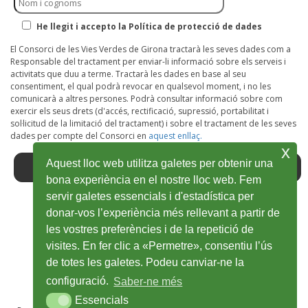
He llegit i accepto la Política de protecció de dades
El Consorci de les Vies Verdes de Girona tractarà les seves dades com a
Responsable del tractament per enviar-li informació sobre els serveis i
activitats que duu a terme. Tractarà les dades en base al seu
consentiment, el qual podrà revocar en qualsevol moment, i no les
comunicarà a altres persones. Podrà consultar informació sobre com
exercir els seus drets (d'accés, rectificació, supressió, portabilitat i
sol·licitud de la limitació del tractament) i sobre el tractament de les seves
dades per compte del Consorci en
aquest enllaç.
x
Aquest lloc web utilitza galetes per obtenir una
bona experiència en el nostre lloc web. Fem
servir galetes essencials i d'estadística per
donar-vos l’experiència més rellevant a partir de
Facebook
Abre
Twitter
Abre
Youtube
Abre
Instagram
Abre
Wikiloc
Abre
les vostres preferències i de la repetició de
en
en
en
en
en
visites. En fer clic a «Permetre», consentiu l’ús
de totes les galetes. Podeu canviar-ne la
ventana
ventana
ventana
ventana
ventana
configuració.
Saber-ne més
nueva
nueva
nueva
nueva
nueva
Essencials
Essencials