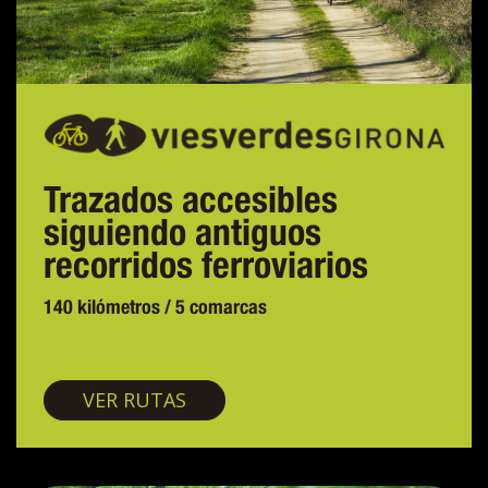
Trazados accesibles
siguiendo antiguos
recorridos ferroviarios
140 kilómetros / 5 comarcas
Vías verdes
VER RUTAS