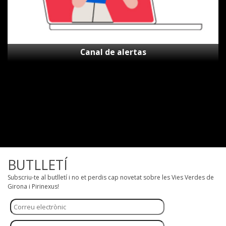
Canal de alertas
BUTLLETÍ
Subscriu-te al butlletí i no et perdis cap novetat sobre les Vies Verdes de
Girona i Pirinexus!