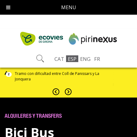
MENU
CAT
ESP
ENG
FR
odéis
Tramo con dificultad entre Coll de Panissars y La
Si detectáis al
2
Jonquera
comunicar a t
INCIDENCIAS
ALQUILERES Y TRANSFERS
Bici Bus