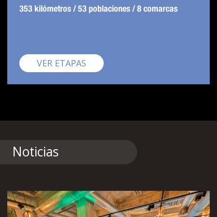
353 kilómetros / 53 poblaciones / 8 comarcas
Pirinexus
VER ETAPAS
Noticias