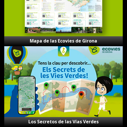
Mapa de las Ecovies de Girona
Los
Secretos
de
las
Vías
Verdes
Los Secretos de las Vías Verdes