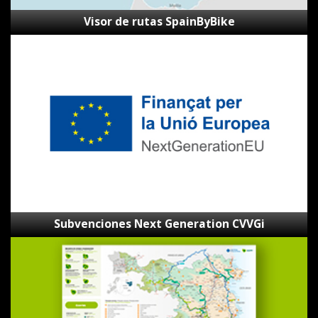
Visor de rutas SpainByBike
Subvenciones
Next
Generation
CVVGi
Subvenciones Next Generation CVVGi
Mapa
de
las
Ecovies
de
Girona