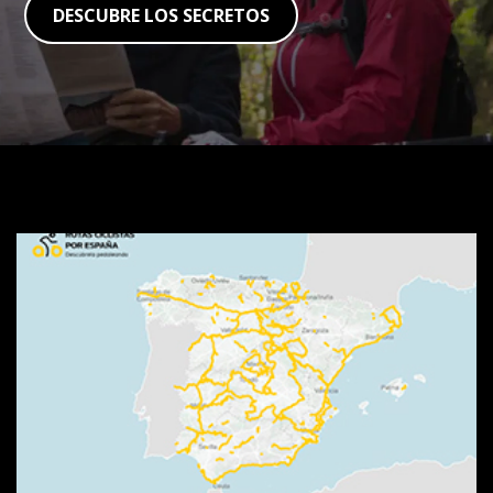
DESCUBRE LOS SECRETOS
Visor
de
rutas
SpainByBike