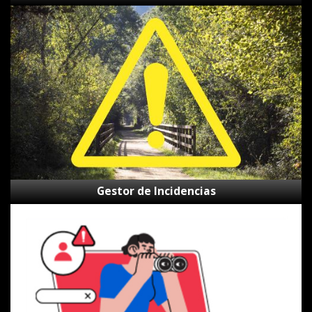
Gestor
de
Incidencias
Gestor de Incidencias
Canal
de
alertas