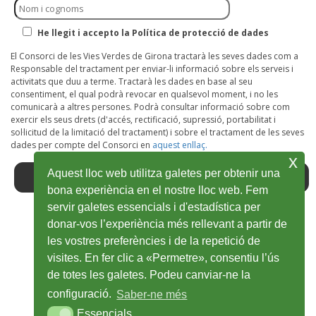
He llegit i accepto la Política de protecció de dades
El Consorci de les Vies Verdes de Girona tractarà les seves dades com a
Responsable del tractament per enviar-li informació sobre els serveis i
activitats que duu a terme. Tractarà les dades en base al seu
consentiment, el qual podrà revocar en qualsevol moment, i no les
comunicarà a altres persones. Podrà consultar informació sobre com
exercir els seus drets (d'accés, rectificació, supressió, portabilitat i
sol·licitud de la limitació del tractament) i sobre el tractament de les seves
dades per compte del Consorci en
aquest enllaç.
x
Aquest lloc web utilitza galetes per obtenir una
bona experiència en el nostre lloc web. Fem
servir galetes essencials i d'estadística per
donar-vos l’experiència més rellevant a partir de
Facebook
Abre
Twitter
Abre
Youtube
Abre
Instagram
Abre
Wikiloc
Abre
les vostres preferències i de la repetició de
en
en
en
en
en
visites. En fer clic a «Permetre», consentiu l’ús
de totes les galetes. Podeu canviar-ne la
ventana
ventana
ventana
ventana
ventana
configuració.
Saber-ne més
nueva
nueva
nueva
nueva
nueva
Essencials
Essencials