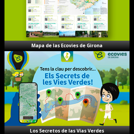
Mapa de las Ecovies de Girona
Los
Secretos
de
las
Vías
Verdes
Los Secretos de las Vías Verdes