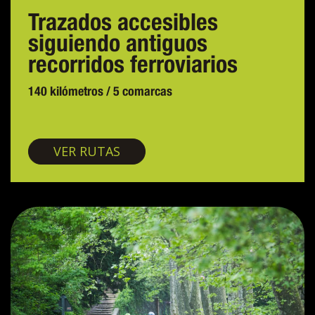
Trazados accesibles
siguiendo antiguos
recorridos ferroviarios
140 kilómetros / 5 comarcas
Vías verdes
VER RUTAS