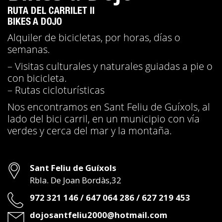
RUTA DEL CARRILET II
BIKES A DOJO
Alquiler de bicicletas, por horas, días o
semanas.
– Visitas culturales y naturales guiadas a pie o
con bicicleta.
– Rutas cicloturísticas
Nos encontramos en Sant Feliu de Guíxols, al
lado del bici carril, en un municipio con vía
verdes y cerca del mar y la montaña.
Dirección
Sant Feliu de Guíxols
Rbla. De Joan Bordàs,32
Teléfono
972 321 146 / 647 064 286 / 627 219 453
Email
dojosantfeliu2000@hotmail.com