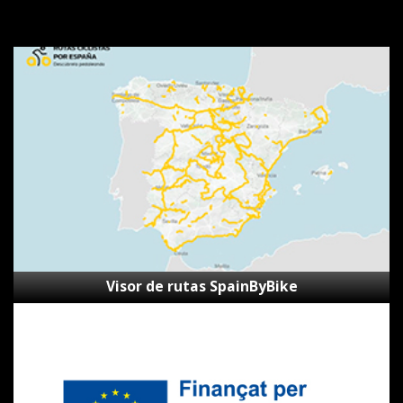
Visor
de
rutas
SpainByBike
Visor de rutas SpainByBike
Subvenciones
Next
Generation
CVVGi