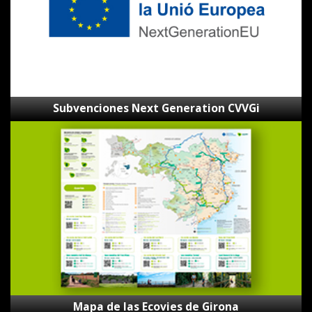
Subvenciones Next Generation CVVGi
Mapa
de
las
Ecovies
de
Girona
Mapa de las Ecovies de Girona