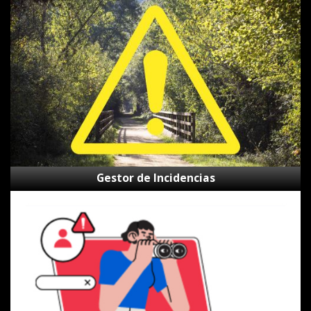
de
Incidencias
Gestor de Incidencias
Canal
de
alertas