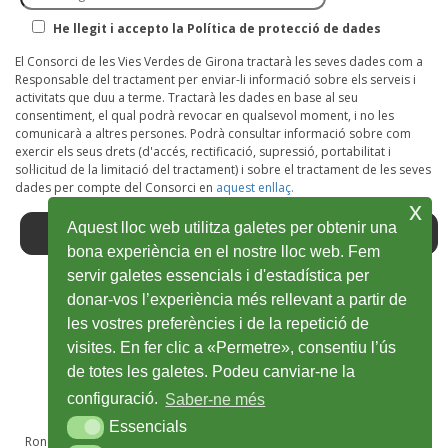
He llegit i accepto la Política de protecció de dades
El Consorci de les Vies Verdes de Girona tractarà les seves dades com a
Responsable del tractament per enviar-li informació sobre els serveis i
activitats que duu a terme. Tractarà les dades en base al seu
consentiment, el qual podrà revocar en qualsevol moment, i no les
comunicarà a altres persones. Podrà consultar informació sobre com
exercir els seus drets (d'accés, rectificació, supressió, portabilitat i
sol·licitud de la limitació del tractament) i sobre el tractament de les seves
dades per compte del Consorci en
aquest enllaç.
x
Aquest lloc web utilitza galetes per obtenir una
bona experiència en el nostre lloc web. Fem
servir galetes essencials i d'estadística per
donar-vos l’experiència més rellevant a partir de
Facebook
Abre
Twitter
Abre
Youtube
Abre
Instagram
Abre
Wikiloc
Abre
les vostres preferències i de la repetició de
en
en
en
en
en
visites. En fer clic a «Permetre», consentiu l’ús
de totes les galetes. Podeu canviar-ne la
ventana
ventana
ventana
ventana
ventana
configuració.
Saber-ne més
nueva
nueva
nueva
nueva
nueva
Essencials
Essencials
Ronda Sant Antoni Maria Claret, 28A, 1r · 17002 Girona · T 972 48 69 50