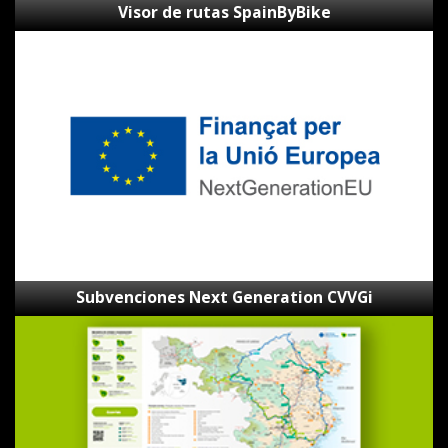
Visor de rutas SpainByBike
Subvenciones
Next
Generation
CVVGi
Subvenciones Next Generation CVVGi
Mapa
de
las
Ecovies
de
Girona