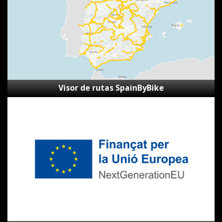
Visor de rutas SpainByBike
Subvenciones
Next
Generation
CVVGi