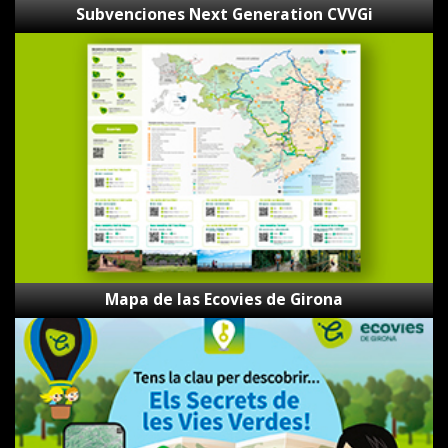
Subvenciones Next Generation CVVGi
Mapa
de
las
Ecovies
de
Girona
Mapa de las Ecovies de Girona
Los
Secretos
de
las
Vías
Verdes