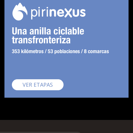
Una anilla ciclable
transfronteriza
353 kilómetros / 53 poblaciones / 8 comarcas
Pirinexus
VER ETAPAS