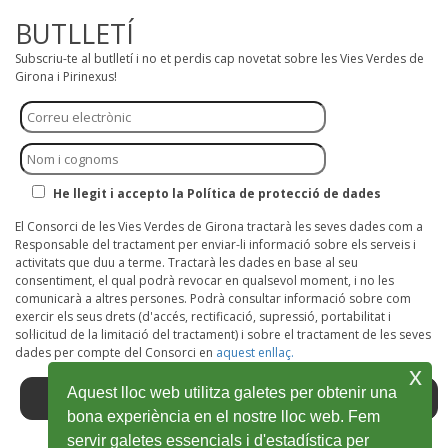
BUTLLETÍ
Subscriu-te al butlletí i no et perdis cap novetat sobre les Vies Verdes de
Girona i Pirinexus!
He llegit i accepto la Política de protecció de dades
El Consorci de les Vies Verdes de Girona tractarà les seves dades com a
Responsable del tractament per enviar-li informació sobre els serveis i
activitats que duu a terme. Tractarà les dades en base al seu
consentiment, el qual podrà revocar en qualsevol moment, i no les
comunicarà a altres persones. Podrà consultar informació sobre com
exercir els seus drets (d'accés, rectificació, supressió, portabilitat i
sol·licitud de la limitació del tractament) i sobre el tractament de les seves
dades per compte del Consorci en
aquest enllaç.
x
Aquest lloc web utilitza galetes per obtenir una
bona experiència en el nostre lloc web. Fem
servir galetes essencials i d'estadística per