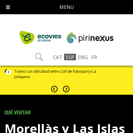
MENU
CAT
ESP
ENG
FR
podéis
Tramo con dificultad entre Coll de Panissars y La
Si detectáis a
2
Jonquera
comunicar a 
INCIDENCIAS
QUÉ VISITAR
Morellàs y Las Islas