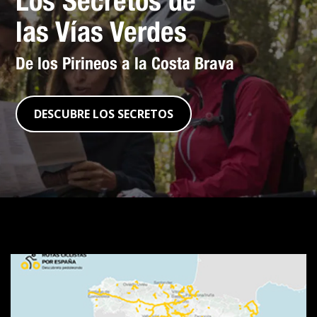
Los Secretos de
las Vías Verdes
De los Pirineos a la Costa Brava
DESCUBRE LOS SECRETOS
Visor
de
rutas
SpainByBike