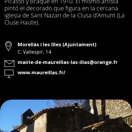
Picasso y Braque en 1910. El mismo artista
pintó el decorado que figura en la cercana
iglesia de Sant Nazari de la Clusa d’Amunt (La
Cluse Haute).
Dirección
Morellàs i les Illes (Ajuntament)
C. Vallespir, 14
Email
mairie-de-maureillas-las-illas@orange.fr
Web
www.maureillas.fr/