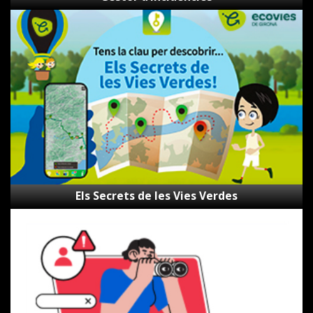
Els
Secrets
de
les
Vies
Verdes
Els Secrets de les Vies Verdes
Canal
d’alertes