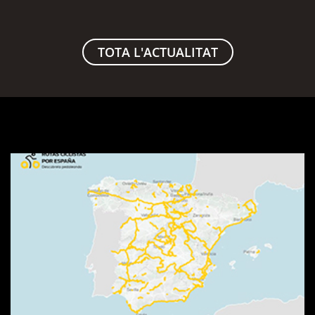
TOTA L'ACTUALITAT
Visualitzador
de
rutes
SpainByBike