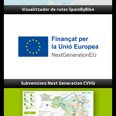
Visualitzador de rutes SpainByBike
Subvencions
Next
Generation
CVVGi
Subvencions Next Generation CVVGi
Mapa
de
les
Ecovies
de
Girona