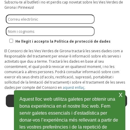
Subscriu-te al butlletí i no et perdis cap novetat sobre les Vies Verdes de
Girona i Pirinexus!
He llegit i accepto la Política de protecció de dades
El Consorci de les Vies Verdes de Girona tractarà les seves dades com a
Responsable del tractament per enviar-li informació sobre els serveis i
activitats que duu a terme. Tractarà les dades en base al seu
consentiment, el qual podrà revocar en qualsevol moment, i no les
comunicarà a altres persones. Podrà consultar informació sobre com
exercir els seus drets (d'accés, rectificació, supressió, portabilitat i
sol·licitud de la limitació del tractament) i sobre el tractament de les seves
dades per compte del Consorci en
aquest enllaç.
x
Aquest lloc web utilitza galetes per obtenir una
bona experiència en el nostre lloc web. Fem
servir galetes essencials i d'estadística per
donar-vos l’experiència més rellevant a partir de
Facebook
Obre
Twitter
Obre
Youtube
Obre
Instagram
Obre
Wikiloc
Obre
les vostres preferències i de la repetició de