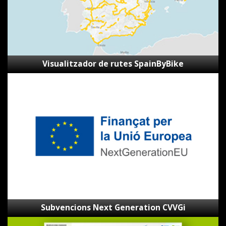
Visualitzador de rutes SpainByBike
Subvencions
Next
Generation
CVVGi
Subvencions Next Generation CVVGi
Mapa