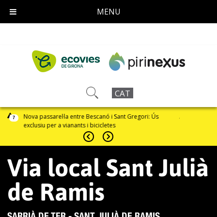
MENU
CAT
anó i Sant Gregori: Ús
Activació del Pla Alfa per perill d'incendi forestal
7
icletes
Via local Sant Julià
de Ramis
SARRIÀ DE TER - SANT JULIÀ DE RAMIS