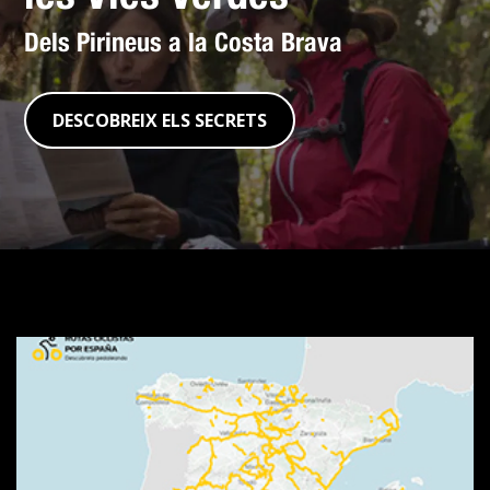
Dels Pirineus a la Costa Brava
DESCOBREIX ELS SECRETS
Visualitzador
de
rutes
SpainByBike