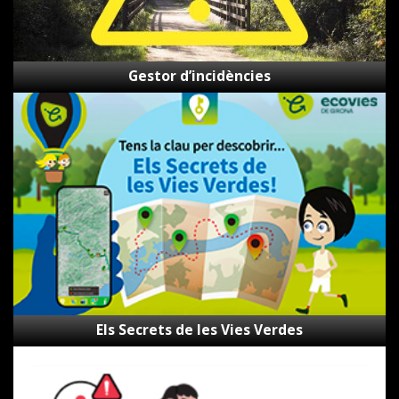
Gestor d’incidències
Els
Secrets
de
les
Vies
Verdes
Els Secrets de les Vies Verdes
Canal
d’alertes