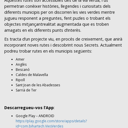
Aquestes rutes són accessibles des de la via verda, i us
permetran conèixer històries, llegendes i curiositats dels
diferents municipis per on discorren les vies verdes mentre
jugueu responent a preguntes, fent puzles o trobant els
objectes mitjançantrealitat augmentada que es troben
amagats en els diferents punts d’interès.
Es tracta d’un projecte viu, en procés de creixement, que anirà
incorporant noves rutes i descobrint nous Secrets. Actualment
podreu trobar rutes en els municipis següents:
Amer
Anglès
Bescanó
Caldes de Malavella
Ripoll
Sant Joan de les Abadesses
Sarrià de Ter
Descarregueu-vos l’App
:
Google Play – ANDROID
https://play.google.com/store/apps/details?
id=com.bihartech.ViesVerdes