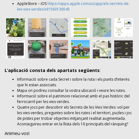
AppleStore – iOS
https://apps.apple.com/us/app/els-secrets-de-
les-vies-verdes/id1560136545
L’aplicació consta dels apartats següents
:
Informació sobre cada Secret i sobre la ruta i els punts d’interès
que hi estan associats.
Mapa on podreu consultar la vostra ubicació i veure les rutes.
Informació sobre el patrimoni relacionat amb el pas històric del
ferrocarril per les vies verdes.
Quatre jocs per descobrir els Secrets de les Vies Verdes: vol per
les vies verdes, preguntes sobre les rutes i el territori, puzles i joc
de pistes per trobar objectes mitjançant realitat augmentada.
Aconseguireu entrar en la llista dels 10 principals del rànquing?
Animeu-vos!