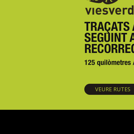
TRAÇATS 
SEGUINT 
RECORREG
125 quilòmetres
V
VEURE RUTES