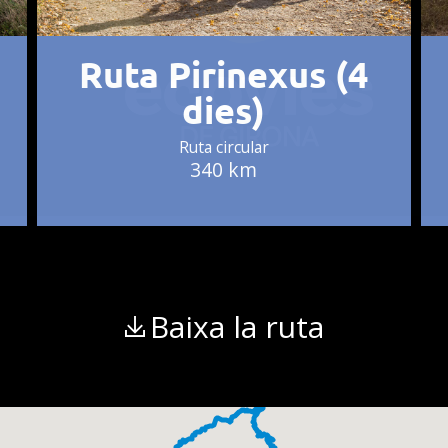
Ruta Pirinexus (4
dies)
Ruta circular
340 km
Baixa la ruta