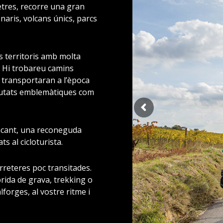
etres, recorre una gran
naris, volcans únics, parcs
s territoris amb molta
r. Hi trobareu camins
s transportaran a l’època
ciutats emblemàtiques com
encant, una reconeguda
ts al cicloturista.
arreteres poc transitades.
íbrida de grava, trekking o
lforges, al vostre ritme i