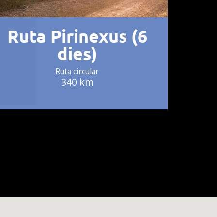
Ruta Pirinexus (6
dies)
Ruta circular
340 km