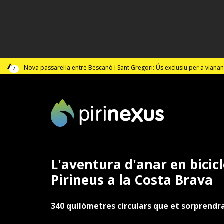
Activació del Pla Alfa per perill d'incendi forestal
7
L'aventura d'anar en bicicl
Pirineus a la Costa Brava
340 quilòmetres circulars que et sorprendr