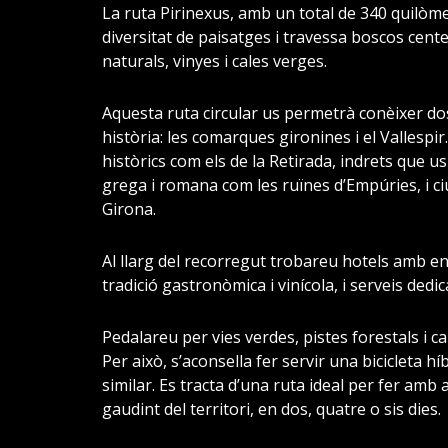
La ruta Pirinexus, amb un total de 340 quilòm
diversitat de paisatges i travessa boscos cente
naturals, vinyes i cales verges.
Aquesta ruta circular us permetrà conèixer do
història: les comarques gironines i el Vallespi
històrics com els de la Retirada, indrets que u
grega i romana com les ruïnes d’Empúries, i 
Girona.
Al llarg del recorregut trobareu hotels amb 
tradició gastronòmica i vinícola, i serveis dedica
Pedalareu per vies verdes, pistes forestals i c
Per això, s’aconsella fer servir una bicicleta h
similar. Es tracta d’una ruta ideal per fer amb a
gaudint del territori, en dos, quatre o sis dies.