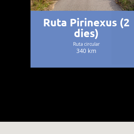
Ruta Pirinexus (2
dies)
Ruta circular
340 km