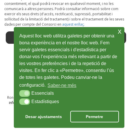
consentiment, el qual podrà revocar en qualsevol moment, i no les
comunicarà a altres persones. Podrà consultar informació sobre com
exercir els seus drets (d'accés, rectificació, supressió, portabilitat i
sol·licitud de la limitació del tractament) i sobre el tractament de les seves
dades per compte del Consorci en
aquest enllaç.
x
Aquest lloc web utilitza galetes per obtenir una
bona experiència en el nostre lloc web. Fem
servir galetes essencials i d'estadística per
donar-vos l’experiència més rellevant a partir de
Facebook
Obre
Twitter
Obre
Youtube
Obre
Instagram
Obre
Wikiloc
Obre
les vostres preferències i de la repetició de
en
en
en
en
en
visites. En fer clic a «Permetre», consentiu l’ús
de totes les galetes. Podeu canviar-ne la
una
una
una
una
una
configuració.
Saber-ne més
finestra
finestra
finestra
finestra
finestra
Essencials
Essencials
nova
nova
nova
nova
nova
Ronda Sant Antoni Maria Claret, 28A, 1r · 17002 Girona · T 972 48 69 50
Estadístiques
Estadístiques
info@viesverdes.org
· 2025 © Consorci de les Vies Verdes de Girona
Nota legal
Política de privacitat
Cookies
Crèdits
Desar ajustaments
Permetre