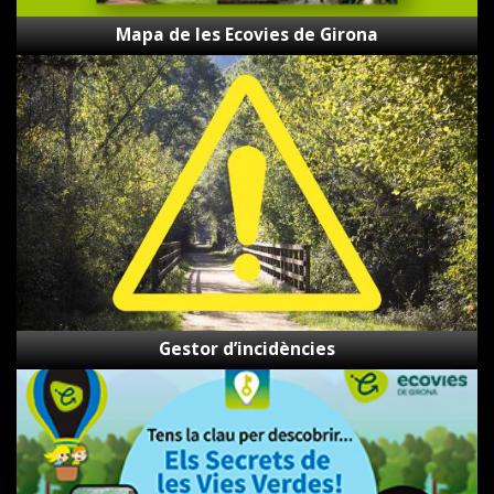
Mapa de les Ecovies de Girona
Gestor
d’incidències
Gestor d’incidències
Els
Secrets
de
les
Vies
Verdes