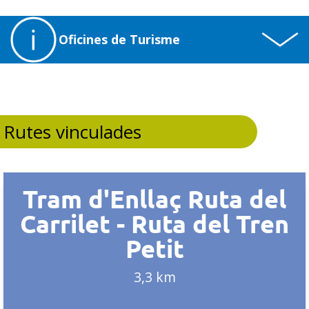
Oficines de Turisme
Rutes vinculades
Tram d'Enllaç Ruta del
Carrilet - Ruta del Tren
Petit
3,3 km