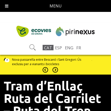
MENU
CAT
ESP
ENG
FR
ri: Ús
Activació del Pla Alfa per perill d'incendi forestal
Tram en 
7
Pallerols
Tram d’Enllaç
Ruta del Carrilet
– Ruta del Tren