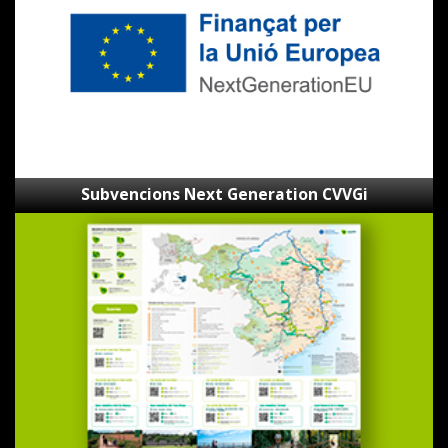
Subvencions Next Generation CVVGi
Mapa
de
les
Ecovies
de
Girona