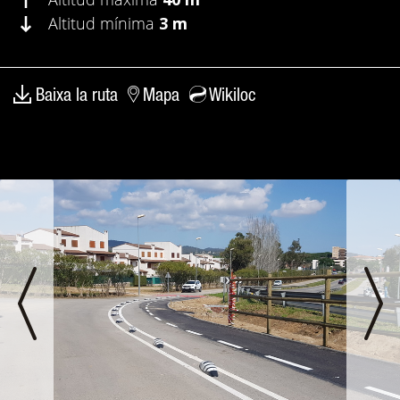
Altitud mínima
3 m
Baixa la ruta
Mapa
Wikiloc
anterior
segü
Mostra
la
imatge
ampliada
Via
verda
Tren