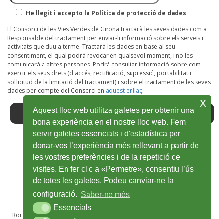
He llegit i accepto la Política de protecció de dades
El Consorci de les Vies Verdes de Girona tractarà les seves dades com a
Responsable del tractament per enviar-li informació sobre els serveis i
activitats que duu a terme. Tractarà les dades en base al seu
consentiment, el qual podrà revocar en qualsevol moment, i no les
comunicarà a altres persones. Podrà consultar informació sobre com
exercir els seus drets (d'accés, rectificació, supressió, portabilitat i
sol·licitud de la limitació del tractament) i sobre el tractament de les seves
dades per compte del Consorci en
aquest enllaç.
x
Aquest lloc web utilitza galetes per obtenir una
bona experiència en el nostre lloc web. Fem
servir galetes essencials i d'estadística per
donar-vos l’experiència més rellevant a partir de
Facebook
Obre
Twitter
Obre
Youtube
Obre
Instagram
Obre
Wikiloc
Obre
les vostres preferències i de la repetició de
en
en
en
en
en
visites. En fer clic a «Permetre», consentiu l’ús
de totes les galetes. Podeu canviar-ne la
una
una
una
una
una
configuració.
Saber-ne més
finestra
finestra
finestra
finestra
finestra
Essencials
Essencials
nova
nova
nova
nova
nova
Ronda Sant Antoni Maria Claret, 28A, 1r · 17002 Girona · T 972 48 69 50