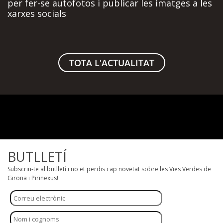
per fer-se autofotos i publicar les imatges a les
xarxes socials
TOTA L'ACTUALITAT
BUTLLETÍ
Subscriu-te al butlletí i no et perdis cap novetat sobre les Vies Verdes de
Girona i Pirinexus!