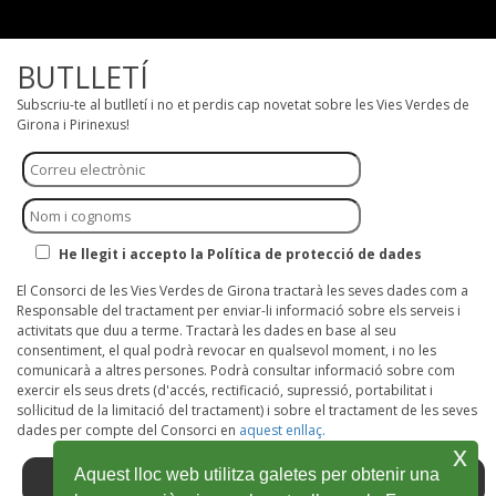
BUTLLETÍ
Subscriu-te al butlletí i no et perdis cap novetat sobre les Vies Verdes de
Girona i Pirinexus!
He llegit i accepto la Política de protecció de dades
El Consorci de les Vies Verdes de Girona tractarà les seves dades com a
Responsable del tractament per enviar-li informació sobre els serveis i
activitats que duu a terme. Tractarà les dades en base al seu
consentiment, el qual podrà revocar en qualsevol moment, i no les
comunicarà a altres persones. Podrà consultar informació sobre com
exercir els seus drets (d'accés, rectificació, supressió, portabilitat i
sol·licitud de la limitació del tractament) i sobre el tractament de les seves
dades per compte del Consorci en
aquest enllaç.
x
Aquest lloc web utilitza galetes per obtenir una