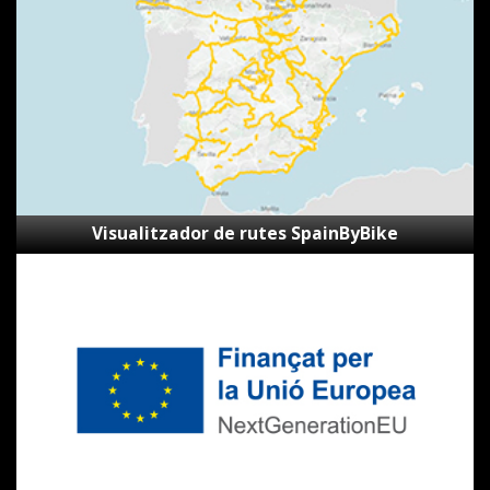
SpainByBike
Visualitzador de rutes SpainByBike
Subvencions
Next
Generation
CVVGi