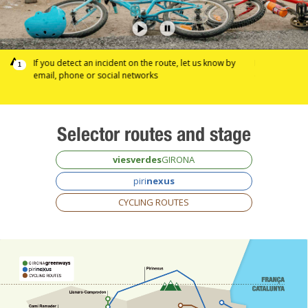
w by
If you detect an incident on the route, let us know by
If you detect 
1
email, phone or social networks
email, phone 
Selector
routes and stage
viesverdes
GIRONA
piri
nexus
CYCLING ROUTES