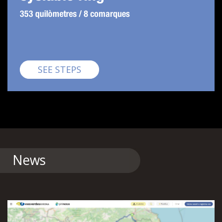
353 quilòmetres / 8 comarques
Pirinexus
SEE STEPS
News