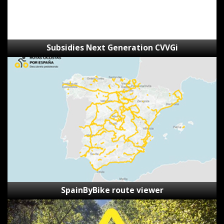
Subsidies Next Generation CVVGi
SpainByBike
route
viewer
SpainByBike route viewer
Reporting
Form