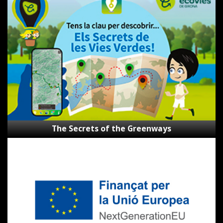
Secrets
of
the
Greenways
The Secrets of the Greenways
Subsidies
Next
Generation
CVVGi