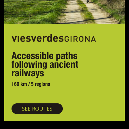
Accessible paths
following ancient
railways
160 km / 5 regions
Greenways
SEE ROUTES