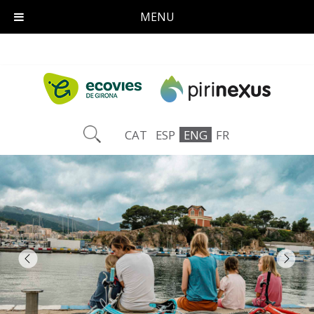
MENU
CAT
ESP
ENG
FR