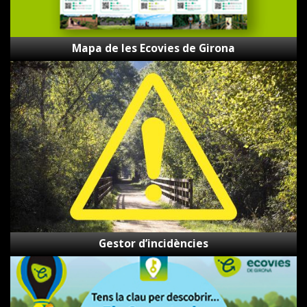
Mapa de les Ecovies de Girona
Gestor
d’incidències
Gestor d’incidències
Els
Secrets
de
les