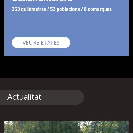
353 quilòmetres / 53 poblacions / 8 comarques
Pirinexus
VEURE ETAPES
Actualitat