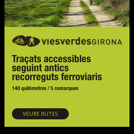
Traçats accessibles
seguint antics
recorreguts ferroviaris
140 quilòmetres / 5 comarques
Vies verdes
VEURE RUTES