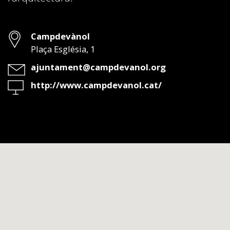
Adreça
Campdevànol
Plaça Església, 1
Email
ajuntament@campdevanol.org
Web
http://www.campdevanol.cat/
A
continuació
es
mostra
un
mapa
on
ubica
el