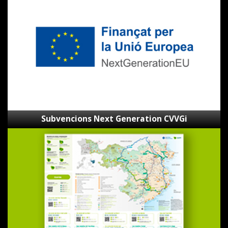
Generation
CVVGi
Subvencions Next Generation CVVGi
Mapa
de
les
Ecovies
de
Girona