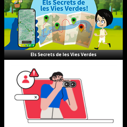
Vies
Verdes
Els Secrets de les Vies Verdes
Canal
d’alertes