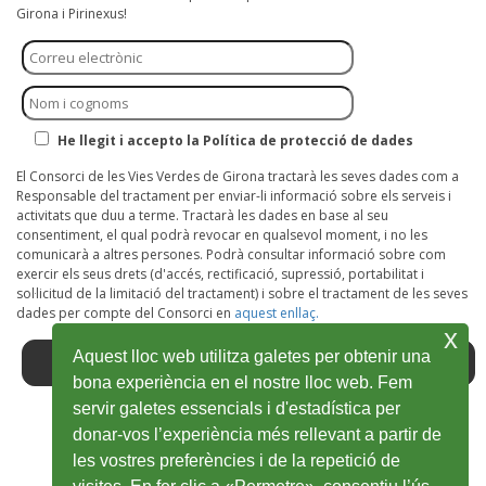
Girona i Pirinexus!
He llegit i accepto la Política de protecció de dades
El Consorci de les Vies Verdes de Girona tractarà les seves dades com a
Responsable del tractament per enviar-li informació sobre els serveis i
activitats que duu a terme. Tractarà les dades en base al seu
consentiment, el qual podrà revocar en qualsevol moment, i no les
comunicarà a altres persones. Podrà consultar informació sobre com
exercir els seus drets (d'accés, rectificació, supressió, portabilitat i
sol·licitud de la limitació del tractament) i sobre el tractament de les seves
dades per compte del Consorci en
aquest enllaç.
x
Aquest lloc web utilitza galetes per obtenir una
bona experiència en el nostre lloc web. Fem
servir galetes essencials i d'estadística per
donar-vos l’experiència més rellevant a partir de
Facebook
Obre
Twitter
Obre
Youtube
Obre
Instagram
Obre
Wikiloc
Obre
les vostres preferències i de la repetició de