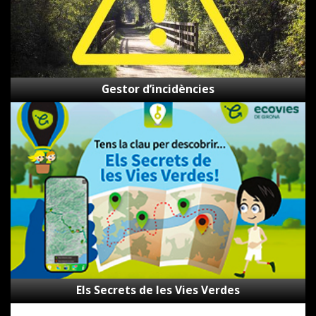
Gestor d’incidències
Els
Secrets
de
les
Vies
Verdes
Els Secrets de les Vies Verdes
Canal