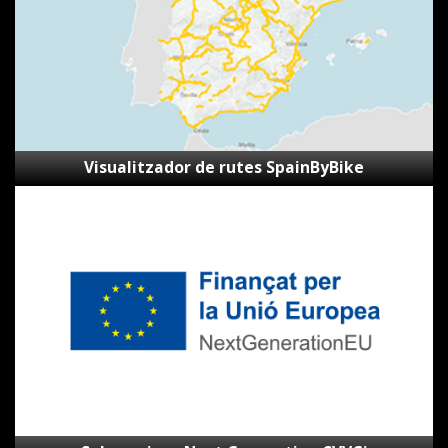
Visualitzador de rutes SpainByBike
Subvencions
Next
Generation
CVVGi