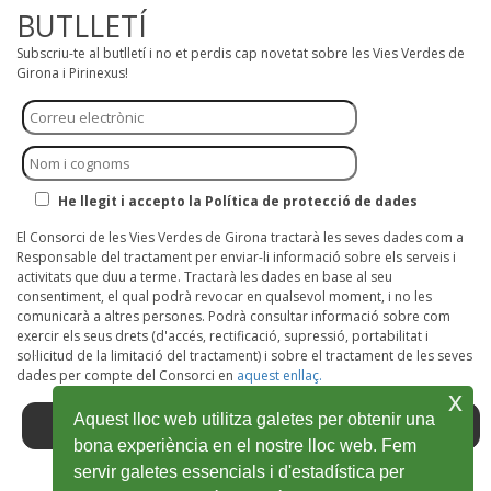
BUTLLETÍ
Subscriu-te al butlletí i no et perdis cap novetat sobre les Vies Verdes de
Girona i Pirinexus!
He llegit i accepto la Política de protecció de dades
El Consorci de les Vies Verdes de Girona tractarà les seves dades com a
Responsable del tractament per enviar-li informació sobre els serveis i
activitats que duu a terme. Tractarà les dades en base al seu
consentiment, el qual podrà revocar en qualsevol moment, i no les
comunicarà a altres persones. Podrà consultar informació sobre com
exercir els seus drets (d'accés, rectificació, supressió, portabilitat i
sol·licitud de la limitació del tractament) i sobre el tractament de les seves
dades per compte del Consorci en
aquest enllaç.
x
Aquest lloc web utilitza galetes per obtenir una
bona experiència en el nostre lloc web. Fem
servir galetes essencials i d'estadística per