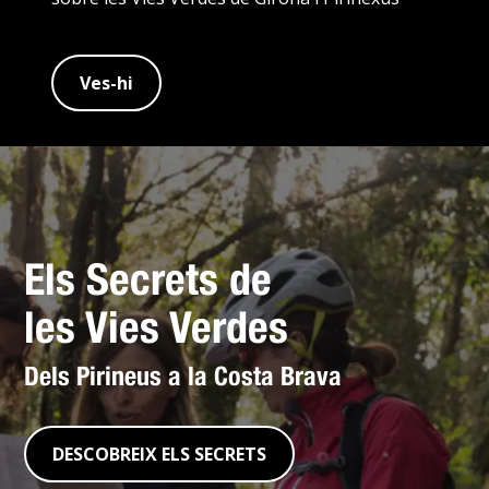
Ves-hi
Els Secrets de
les Vies Verdes
Dels Pirineus a la Costa Brava
DESCOBREIX ELS SECRETS