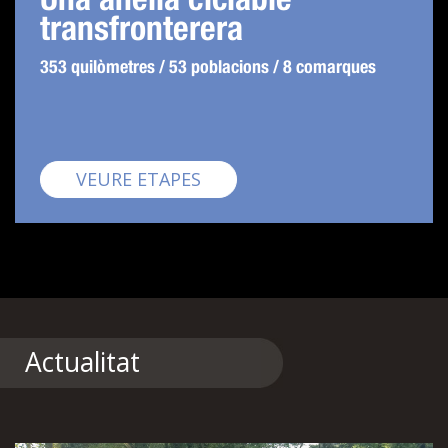
transfronterera
353 quilòmetres / 53 poblacions / 8 comarques
Pirinexus
VEURE ETAPES
Actualitat