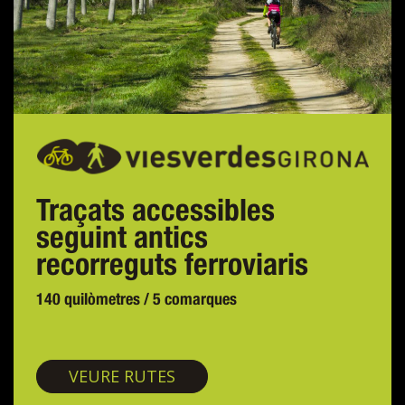
Traçats accessibles
seguint antics
recorreguts ferroviaris
140 quilòmetres / 5 comarques
Vies verdes
VEURE RUTES