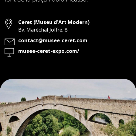
Adreça
Ceret (Museu d'Art Modern)
Bv. Maréchal Joffre, 8
Email
contact@musee-ceret.com
Web
musee-ceret-expo.com/