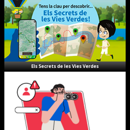
de
les
Vies
Verdes
Els Secrets de les Vies Verdes
Canal
d’alertes