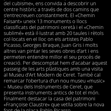
del cubisme», ens convida a descobrir un
centre històric a través de dos camins que
s’entrecreuen constantment. El «Chemin
Faisant» uneix 13 monuments o llocs
classificats del patrimoni ceretà i el «Chemin
sublimé» està il·lustrat amb 20 taules i rètols
col·locats en el lloc on els artistes Pablo
Picasso, Georges Braque, Juan Gris i molts
altres van pintar les seves obres d’art i ens
permeten entendre millor el seu procés de
creació. Per descomptat hem d’acabar aquest
passeig de les arts plàstiques amb una visita
al Museu d’Art Modern de Ceret. També cal
remarcar l’obertura d’un nou museu «music»
– Museu dels Instruments de Ceret, que
presenta instruments antics de tot el món.
Finalment destacar la casa del patrimoni
«Françoise Claustre» que vetlla sobre la nova
font de la plaça Pablo Picasso.