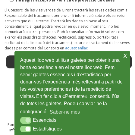
He llegit i accepto la Política de protecció de dades
El Consorci de les Vies Verdes de Girona tractarà les seves dades com a
Responsable del tractament per enviar-li informació sobre els serveis i
activitats que duu a terme. Tractarà les dades en base al seu
consentiment, el qual podrà revocar en qualsevol moment, i no les
comunicarà a altres persones. Podrà consultar informació sobre com
exercir els seus drets (d'accés, rectificació, supressió, portabilitat i
sol·licitud de la limitació del tractament) i sobre el tractament de les seves
dades per compte del Consorci en
aquest enllaç.
x
Aquest lloc web utilitza galetes per obtenir una
bona experiència en el nostre lloc web. Fem
servir galetes essencials i d'estadística per
donar-vos l’experiència més rellevant a partir de
Facebook
Obre
Twitter
Obre
Youtube
Obre
Instagram
Obre
Wikiloc
Obre
les vostres preferències i de la repetició de
en
en
en
en
en
visites. En fer clic a «Permetre», consentiu l’ús
de totes les galetes. Podeu canviar-ne la
una
una
una
una
una
configuració.
Saber-ne més
finestra
finestra
finestra
finestra
finestra
Essencials
Essencials
nova
nova
nova
nova
nova
Ronda Sant Antoni Maria Claret, 28A, 1r · 17002 Girona · T 972 48 69 50
Estadístiques
Estadístiques
info@viesverdes.org
· 2025 © Consorci de les Vies Verdes de Girona