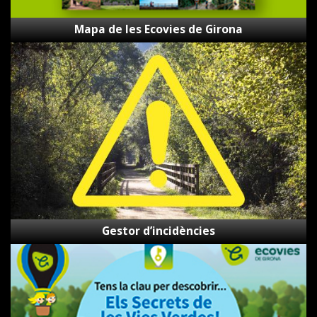
Mapa de les Ecovies de Girona
Gestor
d’incidències
Gestor d’incidències
Els
Secrets
de
les
Vies
Verdes