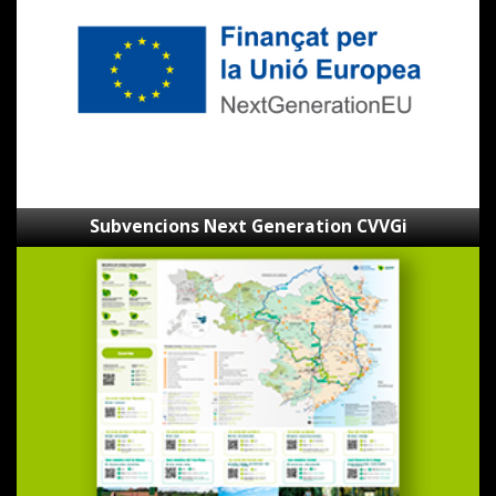
Subvencions Next Generation CVVGi
Mapa
de
les
Ecovies
de
Girona