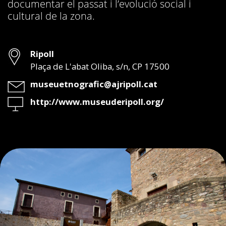
documentar el passat i l’evolució social i
cultural de la zona.
Adreça
Ripoll
Plaça de L'abat Oliba, s/n, CP 17500
Email
museuetnografic@ajripoll.cat
Web
http://www.museuderipoll.org/