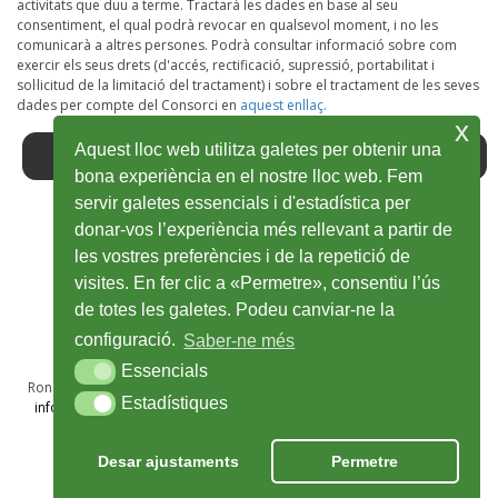
activitats que duu a terme. Tractarà les dades en base al seu
consentiment, el qual podrà revocar en qualsevol moment, i no les
comunicarà a altres persones. Podrà consultar informació sobre com
exercir els seus drets (d'accés, rectificació, supressió, portabilitat i
sol·licitud de la limitació del tractament) i sobre el tractament de les seves
dades per compte del Consorci en
aquest enllaç.
x
Aquest lloc web utilitza galetes per obtenir una
bona experiència en el nostre lloc web. Fem
servir galetes essencials i d'estadística per
donar-vos l’experiència més rellevant a partir de
Facebook
Obre
Twitter
Obre
Youtube
Obre
Instagram
Obre
Wikiloc
Obre
les vostres preferències i de la repetició de
en
en
en
en
en
visites. En fer clic a «Permetre», consentiu l’ús
de totes les galetes. Podeu canviar-ne la
una
una
una
una
una
configuració.
Saber-ne més
finestra
finestra
finestra
finestra
finestra
Essencials
Essencials
nova
nova
nova
nova
nova
Ronda Sant Antoni Maria Claret, 28A, 1r · 17002 Girona · T 972 48 69 50
Estadístiques
Estadístiques
info@viesverdes.org
· 2025 © Consorci de les Vies Verdes de Girona
Nota legal
Política de privacitat
Cookies
Crèdits
Desar ajustaments
Permetre