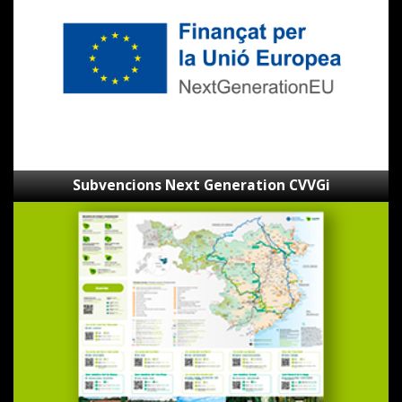
CVVGi
Subvencions Next Generation CVVGi
Mapa
de
les
Ecovies
de
Girona