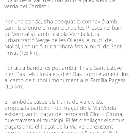
nuclis de la Vall d’en Bas amb la ja existent via
verda del Carrilet I.
Per una banda, s’ha adequat la connexió amb
carril bici entre el municipi de les Preses i el barri
de Verntallat, amb l’escola Verntallat, la
urbanització Verge de les Olletes, el nucli del
Mallol, i en un futur arribarà fins al nucli de Sant
Privat (1,6 km).
Per altra banda, es pot arribar fins a Sant Esteve
d’en Bas i els Hostalets d’en Bas, concretament fins
al camp de futbol i monument a la Família Pagesa
(1,5 km).
En ambdós casos els trams de via ciclista
proposats parteixen del traçat de la Via Verda
existent, antic traçat del ferrocarril Olot – Girona,
que travessa el municipi. El fet d’enllaçar els nous
traçats amb el traçat de la Via Verda existent
permet augmentar notablement l’accessibilitat