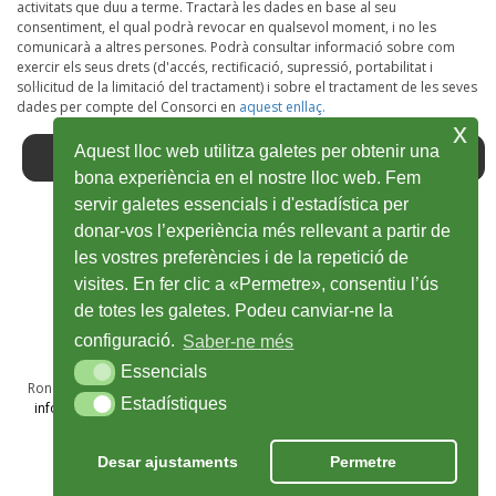
activitats que duu a terme. Tractarà les dades en base al seu
consentiment, el qual podrà revocar en qualsevol moment, i no les
comunicarà a altres persones. Podrà consultar informació sobre com
exercir els seus drets (d'accés, rectificació, supressió, portabilitat i
sol·licitud de la limitació del tractament) i sobre el tractament de les seves
dades per compte del Consorci en
aquest enllaç.
x
Aquest lloc web utilitza galetes per obtenir una
bona experiència en el nostre lloc web. Fem
servir galetes essencials i d'estadística per
donar-vos l’experiència més rellevant a partir de
Facebook
Obre
Twitter
Obre
Youtube
Obre
Instagram
Obre
Wikiloc
Obre
les vostres preferències i de la repetició de
en
en
en
en
en
visites. En fer clic a «Permetre», consentiu l’ús
de totes les galetes. Podeu canviar-ne la
una
una
una
una
una
configuració.
Saber-ne més
finestra
finestra
finestra
finestra
finestra
Essencials
Essencials
nova
nova
nova
nova
nova
Ronda Sant Antoni Maria Claret, 28A, 1r · 17002 Girona · T 972 48 69 50
Estadístiques
Estadístiques
info@viesverdes.org
· 2025 © Consorci de les Vies Verdes de Girona
Nota legal
Política de privacitat
Cookies
Crèdits
Desar ajustaments
Permetre