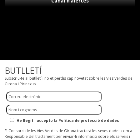
Canal d’alertes
BUTLLETÍ
Subscriu-te al butlletí i no et perdis cap novetat sobre les Vies Verdes de
Girona i Pirinexus!
He llegit i accepto la Política de protecció de dades
El Consorci de les Vies Verdes de Girona tractarà les seves dades com a
Responsable del tractament per enviar-li informació sobre els serveis i