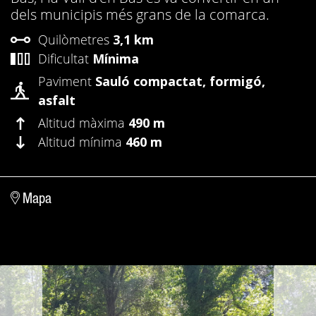
dels municipis més grans de la comarca.
Quilòmetres
3,1 km
Dificultat
Mínima
Paviment
Sauló compactat, formigó,
asfalt
Altitud màxima
490 m
Altitud mínima
460 m
Mapa
anterior
segü