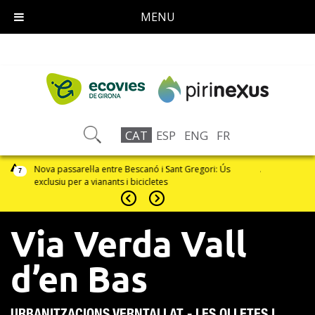
MENU
CAT
ESP
ENG
FR
passarel·la entre Bescanó i Sant Gregori: Ús
Activació del Pla Alfa per pe
7
siu per a vianants i bicicletes
Via Verda Vall
d’en Bas
URBANITZACIONS VERNTALLAT - LES OLLETES I