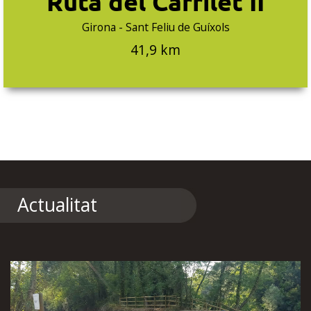
Ruta del Carrilet II
Girona - Sant Feliu de Guíxols
41,9 km
Actualitat