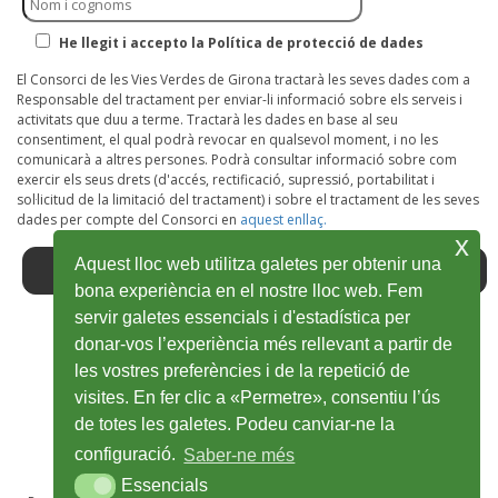
He llegit i accepto la Política de protecció de dades
El Consorci de les Vies Verdes de Girona tractarà les seves dades com a
Responsable del tractament per enviar-li informació sobre els serveis i
activitats que duu a terme. Tractarà les dades en base al seu
consentiment, el qual podrà revocar en qualsevol moment, i no les
comunicarà a altres persones. Podrà consultar informació sobre com
exercir els seus drets (d'accés, rectificació, supressió, portabilitat i
sol·licitud de la limitació del tractament) i sobre el tractament de les seves
dades per compte del Consorci en
aquest enllaç.
x
Aquest lloc web utilitza galetes per obtenir una
bona experiència en el nostre lloc web. Fem
servir galetes essencials i d'estadística per
donar-vos l’experiència més rellevant a partir de
Facebook
Obre
Twitter
Obre
Youtube
Obre
Instagram
Obre
Wikiloc
Obre
les vostres preferències i de la repetició de
en
en
en
en
en
visites. En fer clic a «Permetre», consentiu l’ús
de totes les galetes. Podeu canviar-ne la
una
una
una
una
una
configuració.
Saber-ne més
finestra
finestra
finestra
finestra
finestra
Essencials
Essencials