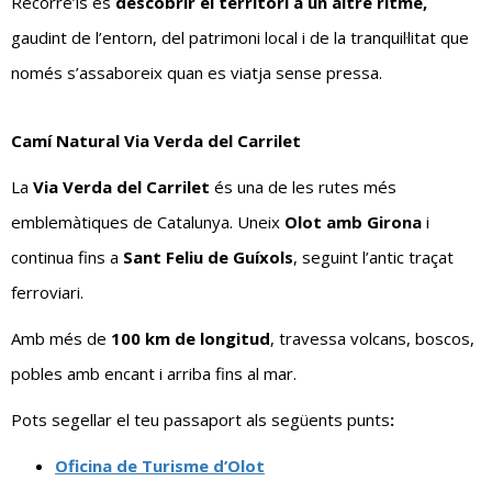
Recorre’ls és
descobrir el territori a un altre ritme,
gaudint de l’entorn, del patrimoni local i de la tranquil·litat que
només s’assaboreix quan es viatja sense pressa.
Camí Natural Via Verda del Carrilet
La
Via Verda del Carrilet
és una de les rutes més
emblemàtiques de Catalunya. Uneix
Olot amb Girona
i
continua fins a
Sant Feliu de Guíxols
, seguint l’antic traçat
ferroviari.
Amb més de
100 km de longitud
, travessa volcans, boscos,
pobles amb encant i arriba fins al mar.
Pots segellar el teu passaport als següents punts
:
Oficina de Turisme d’Olot