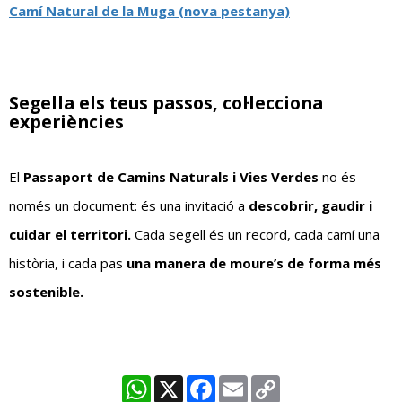
Camí Natural de la Muga (nova pestanya)
Segella els teus passos, col·lecciona
experiències
El
Passaport de Camins Naturals i Vies Verdes
no és
només un document: és una invitació a
descobrir, gaudir i
cuidar el territori.
Cada segell és un record, cada camí una
història, i cada pas
una manera de moure’s de forma més
sostenible.
WhatsApp
X
Facebook
Email
Copy
Link