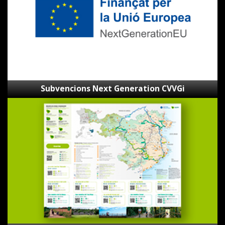
Subvencions Next Generation CVVGi
Mapa
de
les
Ecovies
de
Girona