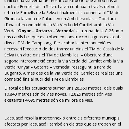
s’inicia una via verda de recent construcció que arriba fins al
nucli de Fornells de la Selva. La via continua a través del nucli
urbà de Fornells de la Selva i finalment es connecta al TM de
Girona a la zona de Palau i en un àmbit escolar. – Obertura
d’una interconnexió de la Via Verda del Carrilet amb la Via
Verda “
Onyar – Gotarra – Verneda
” a la zona de la C-25 amb
uns carrils bici que es troben en construcció i alguns existents
dins el TM de Campllong. Per acabar la interconnexió es
necessari l’execució de dos trams: un dins el TM de Cassà de la
Selva i un altre dins el TM de Llambilles. – Obertura d’una
segona interconnexió entre la Via Verda del Carrilet amb la Via
Verda “Onyar – Gotarra – Verneda” resseguint la riera de
Bugantó. A més des de la Via Verda del Carrilet es realitza una
connexió fins al nucli del TM de Llambilles.
El total de les actuacions sumen uns 28.360 metres, dels quals
10.840 metres són de vies noves, 12.825 metres són vies
existents i 4.695 metres són de millora de vies.
L’actuació resol la interconnexió entre els diferents municipis
afectats per l’actuació i també en d’altres que es troben en el