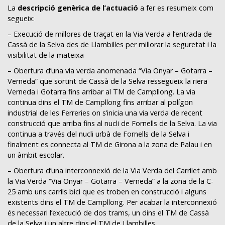
La
descripció genèrica de l’actuació
a fer es resumeix com
segueix:
– Execució de millores de traçat en la Via Verda a l’entrada de
Cassà de la
Selva des de Llambilles per millorar la seguretat i la
visibilitat de la mateixa
– Obertura d’una via verda anomenada “Via Onyar – Gotarra –
Verneda” que sortint de Cassà de la Selva ressegueix la riera
Verneda i Gotarra fins arribar al TM de Campllong. La via
continua dins el TM de Campllong fins arribar al polígon
industrial de les Ferreries on s’inicia una via verda de recent
construcció que arriba fins al nucli de Fornells de la Selva. La via
continua a través del nucli urbà de Fornells de la Selva i
finalment es connecta al TM de Girona a la zona de Palau i en
un àmbit escolar.
– Obertura d’una interconnexió de la Via Verda del Carrilet amb
la Via Verda “Via Onyar – Gotarra – Verneda” a la zona de la C-
25 amb uns carrils bici que es troben en construcció i alguns
existents dins el TM de Campllong. Per acabar la interconnexió
és necessari l’execució de dos trams, un dins el TM de Cassà
de la Selva i un altre dins el TM de Llambilles.