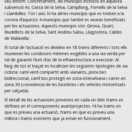
seu entorn. Concretament, els municipis inclosos en aquesta
subvenció és: Cassà de la Selva, Campllong, Fornells de la Selva
i Llambilles. Tot i així, hi ha altres municipis que es troben a la
corona d’aquests 4 municipis que també es veuran beneficiats
per les actuacions. Aquests municipis són: Girona, Quart,
Riudellots de la Selva, Sant Andreu Salou, Llagostera, Caldes
de Malavella.
El total de l’actuació es divideix en 18 trams diferents i tots ells
reuneixen les condicions mínimes exigibles a una via verda per
tal de garantir l’èxit d’ús de la infraestructura a executar. Al
llarg de tot el traçat es localitzen les següents tipologies de via
ciclista: camí verd compartit amb vianants, pista bici
bidireccional, carril bici protegit en zona interurbana i carrer en
zona 30 (convivència de les bicicletes i els vehicles motoritzats
per calçada).
El detall de les actuacions previstes en cada un dels trams es
defineix en el corresponents avantprojectes. Hi ha trams en
que es preveu una actuació, trams en que es preveu una
millora i trams existents que ja estan en funcionament.