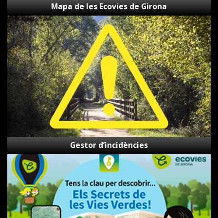
Mapa de les Ecovies de Girona
Gestor
d’incidències
Gestor d’incidències
Els
Secrets
de
les
Vies
Verdes