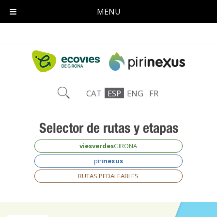
MENU
CAT
ESP
ENG
FR
Selector
de rutas y etapas
viesverdes
GIRONA
piri
nexus
RUTAS PEDALEABLES