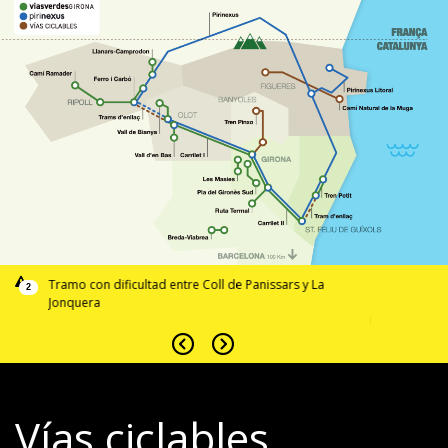
podéis
Tramo con dificultad entre Coll de Panissars y La
Si detectáis a
2
Jonquera
comunicar a 
INCIDENCIAS
Vías ciclables