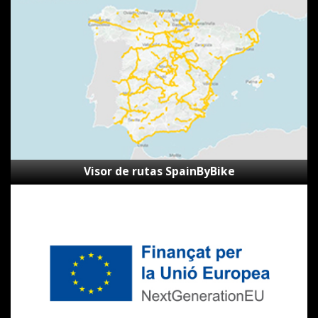
de
rutas
SpainByBike
Visor de rutas SpainByBike
Subvenciones
Next
Generation
CVVGi