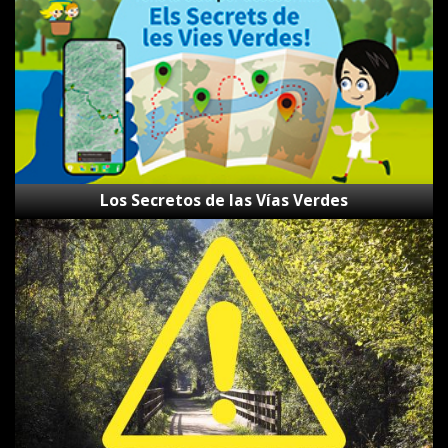
Vías
Verdes
Los Secretos de las Vías Verdes
Gestor
de
Incidencias