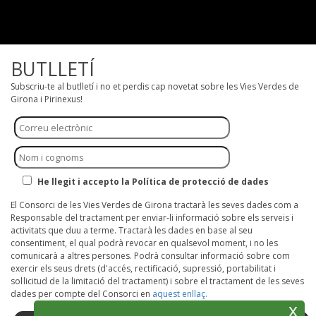
BUTLLETÍ
Subscriu-te al butlletí i no et perdis cap novetat sobre les Vies Verdes de
Girona i Pirinexus!
He llegit i accepto la Política de protecció de dades
El Consorci de les Vies Verdes de Girona tractarà les seves dades com a
Responsable del tractament per enviar-li informació sobre els serveis i
activitats que duu a terme. Tractarà les dades en base al seu
consentiment, el qual podrà revocar en qualsevol moment, i no les
comunicarà a altres persones. Podrà consultar informació sobre com
exercir els seus drets (d'accés, rectificació, supressió, portabilitat i
sol·licitud de la limitació del tractament) i sobre el tractament de les seves
dades per compte del Consorci en
aquest enllaç.
x