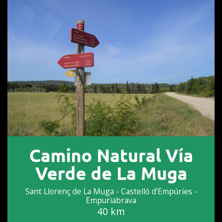
Camino Natural Vía
Verde de La Muga
Sant Llorenç de La Muga - Castelló d'Empúries -
Empuriabrava
40 km